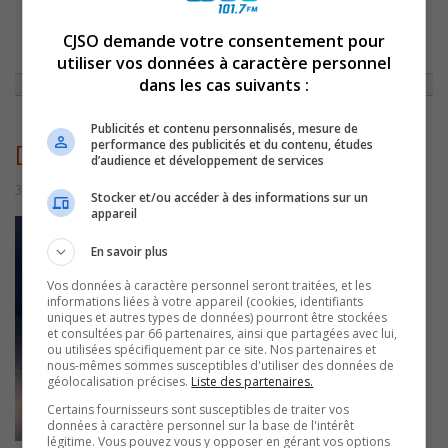
CJSO demande votre consentement pour
ACCUEIL
»
ACTUALITÉS
»
GROSSE CAMPAGNE DANS DES PATRIOTES
»
DESPATRIOTESPARTIELLE
utiliser vos données à caractère personnel
dans les cas suivants :
Publicités et contenu personnalisés, mesure de
performance des publicités et du contenu, études
DesPatriotesPartielle
d’audience et développement de services
3 novembre 2022 | Par Sylvain Rochon
Stocker et/ou accéder à des informations sur un
appareil
En savoir plus
Vos données à caractère personnel seront traitées, et les
informations liées à votre appareil (cookies, identifiants
uniques et autres types de données) pourront être stockées
et consultées par 66 partenaires, ainsi que partagées avec lui,
ou utilisées spécifiquement par ce site. Nos partenaires et
nous-mêmes sommes susceptibles d'utiliser des données de
géolocalisation précises.
Liste des partenaires.
Certains fournisseurs sont susceptibles de traiter vos
données à caractère personnel sur la base de l'intérêt
légitime. Vous pouvez vous y opposer en gérant vos options