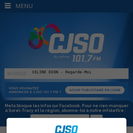
MENU
MUSIQUE
:
Meta bloque les infos sur Facebook. Pour ne rien manquer
à Sorel-Tracy et la région, abonne-toi à notre infolettre :