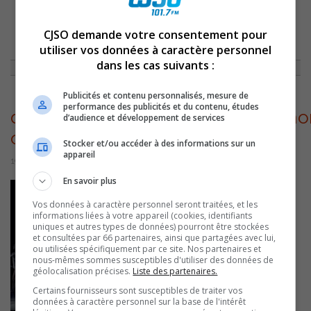
ACCUEIL
»
NON CLASSÉ
»
LES GRANDS BALLETS CANADIENS // DANSER
CJSO demande votre consentement pour
BEETHOVEN
»
DANSER_BEETHOVEN_7EME_SYMPHONIE_PHOTO_SASHA-
utiliser vos données à caractère personnel
ONYSHCHENKO_WEB-1578417240
dans les cas suivants :
Publicités et contenu personnalisés, mesure de
performance des publicités et du contenu, études
danser_beethoven_7eme_symphon
d’audience et développement de services
onyshchenko_web-1578417240
Stocker et/ou accéder à des informations sur un
appareil
19 février 2020 | Par Équipe CJSO
En savoir plus
Vos données à caractère personnel seront traitées, et les
informations liées à votre appareil (cookies, identifiants
uniques et autres types de données) pourront être stockées
et consultées par 66 partenaires, ainsi que partagées avec lui,
ou utilisées spécifiquement par ce site. Nos partenaires et
nous-mêmes sommes susceptibles d'utiliser des données de
géolocalisation précises.
Liste des partenaires.
Certains fournisseurs sont susceptibles de traiter vos
données à caractère personnel sur la base de l'intérêt