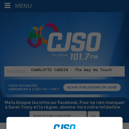
MENU
MUSIQUE
:
Meta bloque les infos sur Facebook. Pour ne rien manquer
à Sorel-Tracy et la région, abonne-toi à notre infolettre :