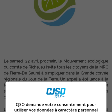
Le samedi 22 avril prochain, le Mouvement écologique
du comté de Richelieu invite tous les citoyens de la MRC
de Pierre-De Saurel à s’impliquer dans la Grande corvée
régionale du Jour de la Terre. Un appel a été lancé à la
MRC et aux 12 municipalités du territoire afin d’organiser
simultanément des corvées de nettoyage dans les
parcs et milieux naturels sur le territoire.
CJSO demande votre consentement pour
Les citoyens qui désirent participer sont invités à
utiliser vos données à caractère personnel