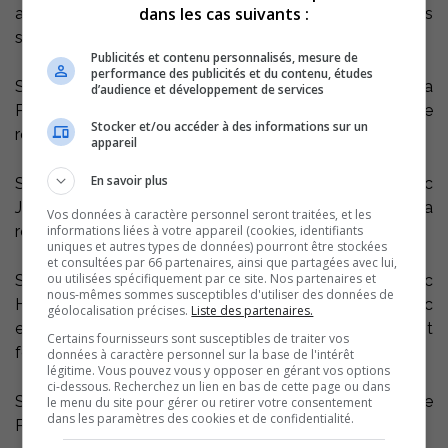
dans les cas suivants :
apporter sacs et gants et à se rendre aux sites désignés
suivants :
Publicités et contenu personnalisés, mesure de
performance des publicités et du contenu, études
Saint-Joseph-de-Sorel : 10h à 12h Départ du Parc de la
d’audience et développement de services
Pointe-aux-Pins pour longer le chemin de fer et se
Stocker et/ou accéder à des informations sur un
rendre vers le parc Pie X
appareil
En savoir plus
Sorel-Tracy (secteur Tracy) : 10h à 12h Départ du parc
Jean-Marie Marcotte (1245, rue Bonin) pour longer la
Vos données à caractère personnel seront traitées, et les
informations liées à votre appareil (cookies, identifiants
route Marie-Victorin.
uniques et autres types de données) pourront être stockées
et consultées par 66 partenaires, ainsi que partagées avec lui,
ou utilisées spécifiquement par ce site. Nos partenaires et
Sorel-Tracy (secteur Sorel) : 10h à 12h Départ du Parc
nous-mêmes sommes susceptibles d'utiliser des données de
Hervé-Larivière (75, rue Lambert) pour nettoyer le parc
géolocalisation précises.
Liste des partenaires.
et les boisés environnants. Les bottes de pluie sont
Certains fournisseurs sont susceptibles de traiter vos
fortement conseillées.
données à caractère personnel sur la base de l'intérêt
légitime. Vous pouvez vous y opposer en gérant vos options
ci-dessous. Recherchez un lien en bas de cette page ou dans
Saint-Robert : 13h à 14h30 Parc J.A. Filion (363, rue
le menu du site pour gérer ou retirer votre consentement
dans les paramètres des cookies et de confidentialité.
Principale)