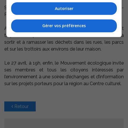
Sainte-Victoire-de-Sorel : 14h à 16h30 Parc Armand-
Autoriser
Péloquin (347-A, montée Sainte-Victoire)
Gérer vos préférences
Au-delà des sites désignés, les citoyens qui habitent
trop loin ou préfèrent travailler en solo sont invités à
sortir et à ramasser les déchets dans les rues, les parcs
et sur les trottoirs aux environs de leur maison.
Le 27 avril, à 19h, enfin, le Mouvement écologique invite
ses membres et tous les citoyens intéressés par
l’environnement à une soirée d’échanges et d’information
sur les projets porteurs pour la région au Centre culturel.
Retour