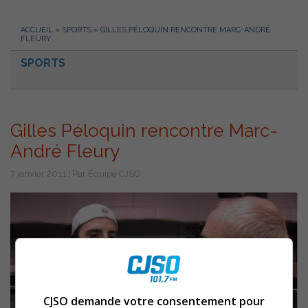
ACCUEIL
»
SPORTS
»
GILLES PÉLOQUIN RENCONTRE MARC-ANDRÉ
FLEURY
SPORTS
Gilles Péloquin rencontre Marc-
André Fleury
7 janvier 2011 | Par Équipe CJSO
CJSO demande votre consentement pour