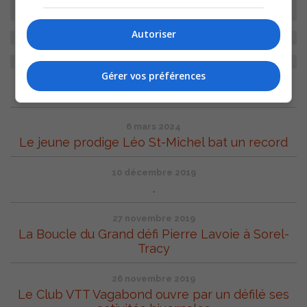
Autoriser
Gérer vos préférences
ARCHIVES
6 mars 2024
Le jeune prodige Léo St-Michel bat un record
10 décembre 2019
.
27 novembre 2019
La Boucle du Grand défi Pierre Lavoie à Sorel-
Tracy
26 novembre 2019
Le Club VTT Vagabond ouvre par un défilé ses