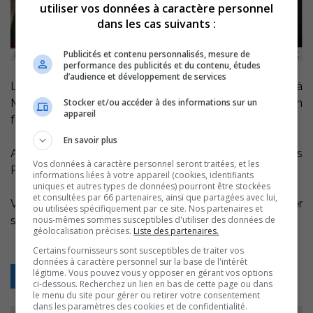
utiliser vos données à caractère personnel
dans les cas suivants :
Publicités et contenu personnalisés, mesure de
performance des publicités et du contenu, études
d’audience et développement de services
Le sorelois Marc-André Fleury était de passage à
Stocker et/ou accéder à des informations sur un
Montréal hier, avec son équipe qui a perdu 2-1 en
appareil
fusillade contre les Canadiens au Centre Bell.
En savoir plus
Après le match auquel il n’avait pas participé, Gilles
Vos données à caractère personnel seront traitées, et les
Péloquin l’a rencontré.
informations liées à votre appareil (cookies, identifiants
uniques et autres types de données) pourront être stockées
et consultées par 66 partenaires, ainsi que partagées avec lui,
Voici l’entrevue réalisée dans le vestiaire des visiteurs hier
ou utilisées spécifiquement par ce site. Nos partenaires et
nous-mêmes sommes susceptibles d'utiliser des données de
soir.
géolocalisation précises.
Liste des partenaires.
Certains fournisseurs sont susceptibles de traiter vos
données à caractère personnel sur la base de l'intérêt
légitime. Vous pouvez vous y opposer en gérant vos options
Retour
ci-dessous. Recherchez un lien en bas de cette page ou dans
le menu du site pour gérer ou retirer votre consentement
dans les paramètres des cookies et de confidentialité.