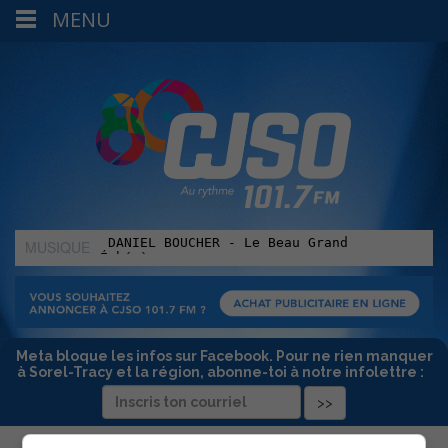
MENU
MUSIQUE
:
Meta bloque les infos sur Facebook. Pour ne rien manquer
à Sorel-Tracy et la région, abonne-toi à notre infolettre :