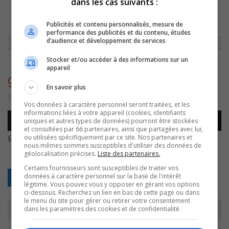
dans les cas suivants :
ACCUEIL
»
ENTREVUES
»
GENEVIÈVE THIBAULT/NEIGE/NOIR
»
Publicités et contenu personnalisés, mesure de
GENEVIEVE-THIBAULT-NEIGE-NOIR
performance des publicités et du contenu, études
d’audience et développement de services
Stocker et/ou accéder à des informations sur un
appareil
genevieve-thibault-neige-noir
En savoir plus
13 octobre 2016 | Par Équipe CJSO
Vos données à caractère personnel seront traitées, et les
informations liées à votre appareil (cookies, identifiants
Lecteur
uniques et autres types de données) pourront être stockées
00:00
00:00
audio
et consultées par 66 partenaires, ainsi que partagées avec lui,
genevieve-thibault-neige-noir
.
ou utilisées spécifiquement par ce site. Nos partenaires et
nous-mêmes sommes susceptibles d'utiliser des données de
géolocalisation précises.
Liste des partenaires.
Certains fournisseurs sont susceptibles de traiter vos
données à caractère personnel sur la base de l'intérêt
Retour
légitime. Vous pouvez vous y opposer en gérant vos options
ci-dessous. Recherchez un lien en bas de cette page ou dans
le menu du site pour gérer ou retirer votre consentement
dans les paramètres des cookies et de confidentialité.