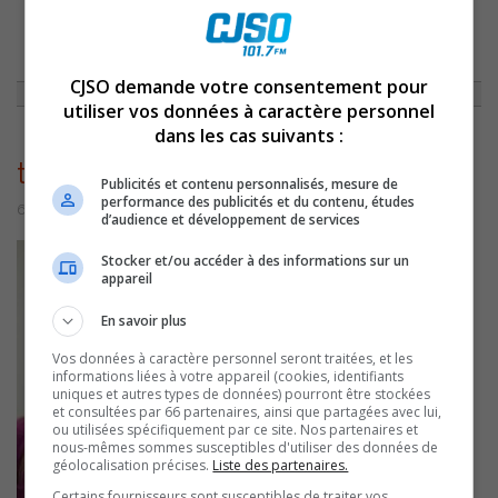
ACCUEIL
»
NON CLASSÉ
»
GENEVIÈVE THIBAULT/LES VINS DE JESSICA
HARNOIS
»
THUMBNAIL_PHOTO-38
CJSO demande votre consentement pour
utiliser vos données à caractère personnel
dans les cas suivants :
thumbnail_photo-38
Publicités et contenu personnalisés, mesure de
performance des publicités et du contenu, études
6 octobre 2016 | Par Équipe CJSO
d’audience et développement de services
Stocker et/ou accéder à des informations sur un
appareil
En savoir plus
Vos données à caractère personnel seront traitées, et les
informations liées à votre appareil (cookies, identifiants
uniques et autres types de données) pourront être stockées
et consultées par 66 partenaires, ainsi que partagées avec lui,
ou utilisées spécifiquement par ce site. Nos partenaires et
nous-mêmes sommes susceptibles d'utiliser des données de
géolocalisation précises.
Liste des partenaires.
Certains fournisseurs sont susceptibles de traiter vos