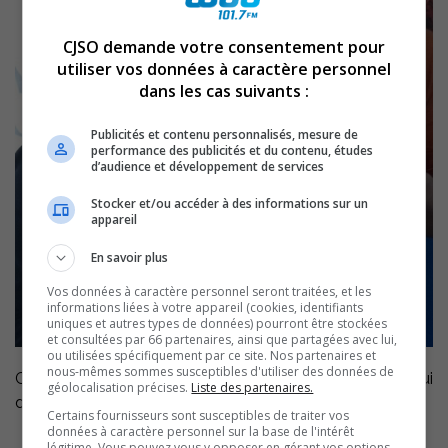
CJSO demande votre consentement pour
utiliser vos données à caractère personnel
dans les cas suivants :
Publicités et contenu personnalisés, mesure de
performance des publicités et du contenu, études
d’audience et développement de services
Stocker et/ou accéder à des informations sur un
appareil
En savoir plus
Vos données à caractère personnel seront traitées, et les
informations liées à votre appareil (cookies, identifiants
uniques et autres types de données) pourront être stockées
et consultées par 66 partenaires, ainsi que partagées avec lui,
ou utilisées spécifiquement par ce site. Nos partenaires et
nous-mêmes sommes susceptibles d'utiliser des données de
Geneviève lance un défi mensuel à Louis-Philippe, celui
géolocalisation précises.
Liste des partenaires.
de découvrir le cépage mystère….
Certains fournisseurs sont susceptibles de traiter vos
données à caractère personnel sur la base de l'intérêt
légitime. Vous pouvez vous y opposer en gérant vos options