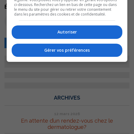
ci-dessous. Recherchez un lien en bas de cette page ou dans
Écoutez l'extrait audio
le menu du site pour gérer ou retirer votre consentement
dans les paramètres des cookies et de confidentialité.
Autoriser
Retour
Gérer vos préférences
ARCHIVES
12 mars 2026
En attente d’un rendez-vous chez le
dermatologue?