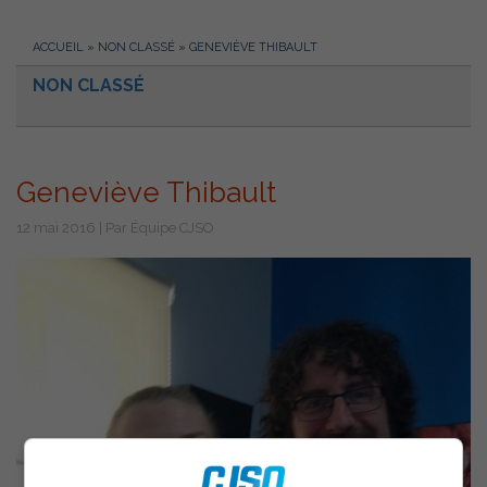
ACCUEIL
»
NON CLASSÉ
»
GENEVIÈVE THIBAULT
NON CLASSÉ
Geneviève Thibault
12 mai 2016 | Par Équipe CJSO