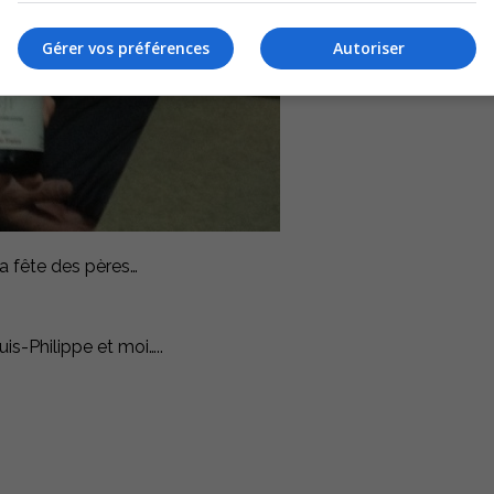
Gérer vos préférences
Autoriser
la fête des pères…
is-Philippe et moi…..