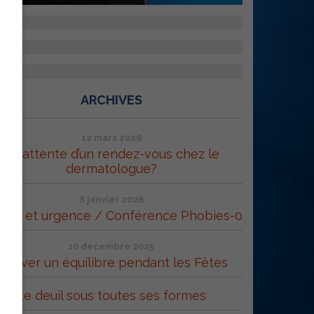
ARCHIVES
12 mars 2026
En attente d’un rendez-vous chez le
dermatologue?
8 janvier 2026
ppe et urgence / Conférence Phobies-0
10 décembre 2025
Trouver un équilibre pendant les Fêtes
Le deuil sous toutes ses formes