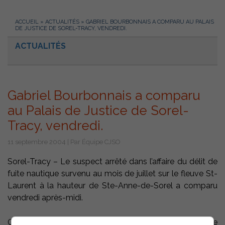
ACCUEIL
»
ACTUALITÉS
»
GABRIEL BOURBONNAIS A COMPARU AU PALAIS
DE JUSTICE DE SOREL-TRACY, VENDREDI.
ACTUALITÉS
Gabriel Bourbonnais a comparu
au Palais de Justice de Sorel-
Tracy, vendredi.
11 septembre 2004 | Par Équipe CJSO
Sorel-Tracy – Le suspect arrêté dans l’affaire du délit de
fuite nautique survenu au mois de juillet sur le fleuve St-
Laurent à la hauteur de Ste-Anne-de-Sorel a comparu
vendredi après-midi.
Gabriel Bourbonnais, 48 ans, fait face à quatre