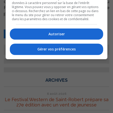
certaines conditions et il comparaitra à nouveau au
données à caractère personnel sur la base de l'intérêt
légitime. Vous pouvez vous y opposer en gérant vos options
Palais de Justice de Sorel-Tracy, le 1er novembre
ci-dessous. Recherchez un lien en bas de cette page ou dans
prochain.
le menu du site pour gérer ou retirer votre consentement
dans les paramètres des cookies et de confidentialité.
Autoriser
Retour
Gérer vos préférences
ARCHIVES
6 août 2026
Le Festival Western de Saint-Robert prépare sa
27e édition avec un vent de jeunesse