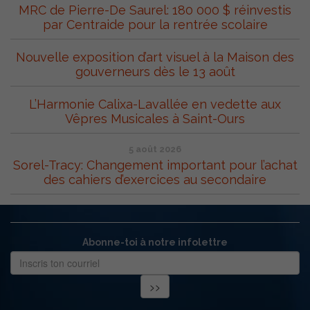
MRC de Pierre-De Saurel: 180 000 $ réinvestis
par Centraide pour la rentrée scolaire
Nouvelle exposition d’art visuel à la Maison des
gouverneurs dès le 13 août
L’Harmonie Calixa-Lavallée en vedette aux
Vêpres Musicales à Saint-Ours
5 août 2026
Sorel-Tracy: Changement important pour l’achat
des cahiers d’exercices au secondaire
Abonne-toi à notre infolettre