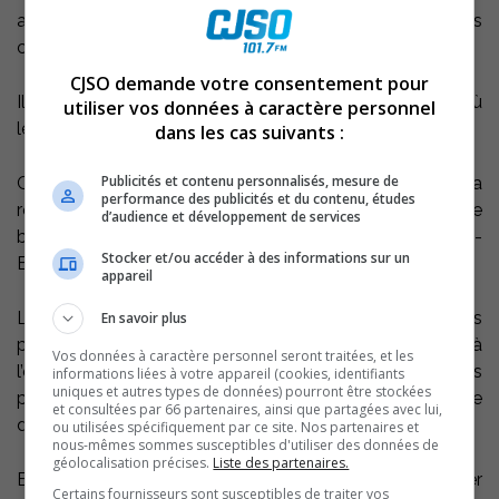
accusations de délit de fuite ayant causé des lésions
corporelles.
CJSO demande votre consentement pour
Il a été arrêté jeudi, à Longueuil, dans une résidence où
utiliser vos données à caractère personnel
les enquêteurs allaient interroger un témoin.
dans les cas suivants :
Publicités et contenu personnalisés, mesure de
Gabriel Bourbonnais, qui habite Saint-Cuthbert dans la
performance des publicités et du contenu, études
région de Lanaudière, est connu des milieux policiers. Le
d’audience et développement de services
bateau a été retrouvé dans une grange de Saint-
Stocker et/ou accéder à des informations sur un
Barthélemy.
appareil
L’accident remonte au 25 juillet dernier lorsque des
En savoir plus
plaisanciers circulant dans le chenal du Moine, à
Vos données à caractère personnel seront traitées, et les
l’embouchure du fleuve Saint-Laurent, ont été heurtés
informations liées à votre appareil (cookies, identifiants
uniques et autres types de données) pourront être stockées
par une embarcation qui s’est engagée à toute vitesse
et consultées par 66 partenaires, ainsi que partagées avec lui,
dans le chenal. Trois personnes avaient été blessées.
ou utilisées spécifiquement par ce site. Nos partenaires et
nous-mêmes sommes susceptibles d'utiliser des données de
géolocalisation précises.
Liste des partenaires.
Bourbonnais a été remis en liberté mais doit respecter
Certains fournisseurs sont susceptibles de traiter vos