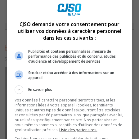
ACCUEIL
»
ENTREVUES
»
FRÉDÉRIC PALARDY/LES IMPATIENTS
»
THUMBNAIL_FPALARDY_2014
CJSO demande votre consentement pour
utiliser vos données à caractère personnel
dans les cas suivants :
thumbnail_fpalardy_2014
Publicités et contenu personnalisés, mesure de
performance des publicités et du contenu, études
5 octobre 2016 | Par Équipe CJSO
d’audience et développement de services
Stocker et/ou accéder à des informations sur un
appareil
En savoir plus
Vos données à caractère personnel seront traitées, et les
informations liées à votre appareil (cookies, identifiants
uniques et autres types de données) pourront être stockées
et consultées par 66 partenaires, ainsi que partagées avec lui,
ou utilisées spécifiquement par ce site. Nos partenaires et
nous-mêmes sommes susceptibles d'utiliser des données de
géolocalisation précises.
Liste des partenaires.
Certains fournisseurs sont susceptibles de traiter vos