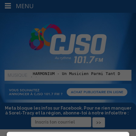
MENU
MUSIQUE
:
Meta bloque les infos sur Facebook. Pour ne rien manquer
à Sorel-Tracy et la région, abonne-toi à notre infolettre :