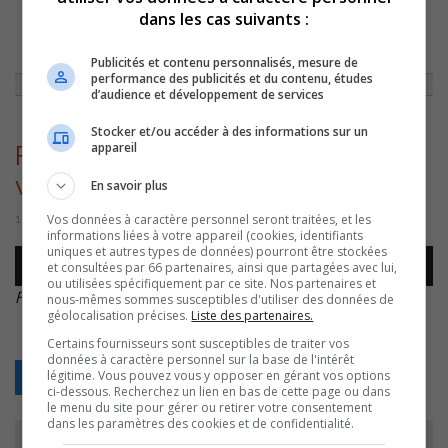
dans les cas suivants :
ACCUEIL
»
ACTUALITÉS
»
FRANÇOIS LEGAULT COMMENTE SA VISITE
CHEZ ARCELOR MITTAL
»
FRANCOIS LEGAULT – EXPLICATION VISITE
Publicités et contenu personnalisés, mesure de
performance des publicités et du contenu, études
d’audience et développement de services
Stocker et/ou accéder à des informations sur un
appareil
Francois Legault – Explication
visite
En savoir plus
Vos données à caractère personnel seront traitées, et les
18 août 2016 | Par Journaliste CJSO
informations liées à votre appareil (cookies, identifiants
uniques et autres types de données) pourront être stockées
Lecteur
et consultées par 66 partenaires, ainsi que partagées avec lui,
00:00
00:00
audio
ou utilisées spécifiquement par ce site. Nos partenaires et
Francois Legault – Explication visite
.
nous-mêmes sommes susceptibles d'utiliser des données de
géolocalisation précises.
Liste des partenaires.
Certains fournisseurs sont susceptibles de traiter vos
données à caractère personnel sur la base de l'intérêt
légitime. Vous pouvez vous y opposer en gérant vos options
Retour
ci-dessous. Recherchez un lien en bas de cette page ou dans
le menu du site pour gérer ou retirer votre consentement
dans les paramètres des cookies et de confidentialité.