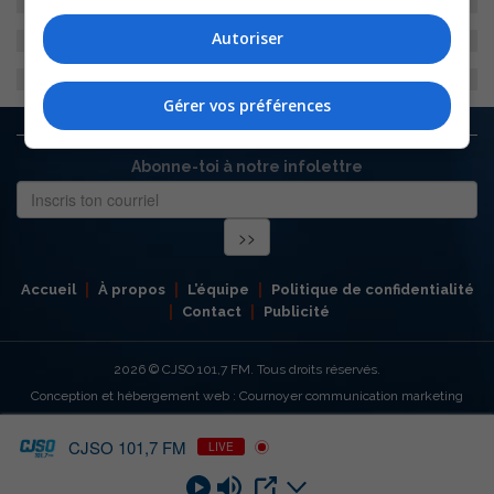
Autoriser
Gérer vos préférences
Abonne-toi à notre infolettre
Accueil
À propos
L’équipe
Politique de confidentialité
Contact
Publicité
2026
© CJSO 101,7 FM. Tous droits réservés.
Conception et hébergement web : Cournoyer communication marketing
CJSO 101,7 FM
LIVE