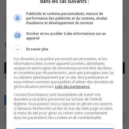
dans les cas suivants :
ACCUEIL
»
SPORTS
»
FOOTBALL: LES POLYPUS CADETS ET JUVÉNILES
Publicités et contenu personnalisés, mesure de
S’INCLINENT
»
HT – DÉFAITES JUVÉNILES
performance des publicités et du contenu, études
d’audience et développement de services
Stocker et/ou accéder à des informations sur un
appareil
HT – Défaites juvéniles
En savoir plus
6 septembre 2016 | Par Journaliste CJSO
Vos données à caractère personnel seront traitées, et les
informations liées à votre appareil (cookies, identifiants
Lecteur
uniques et autres types de données) pourront être stockées
00:00
00:00
audio
et consultées par 66 partenaires, ainsi que partagées avec lui,
HT – Défaites juvéniles
.
ou utilisées spécifiquement par ce site. Nos partenaires et
nous-mêmes sommes susceptibles d'utiliser des données de
géolocalisation précises.
Liste des partenaires.
Certains fournisseurs sont susceptibles de traiter vos
données à caractère personnel sur la base de l'intérêt
Retour
légitime. Vous pouvez vous y opposer en gérant vos options
ci-dessous. Recherchez un lien en bas de cette page ou dans
le menu du site pour gérer ou retirer votre consentement
dans les paramètres des cookies et de confidentialité.