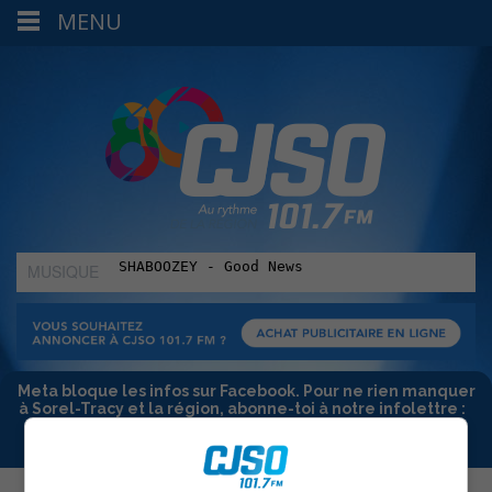
MENU
MUSIQUE
:
Meta bloque les infos sur Facebook. Pour ne rien manquer
à Sorel-Tracy et la région, abonne-toi à notre infolettre :