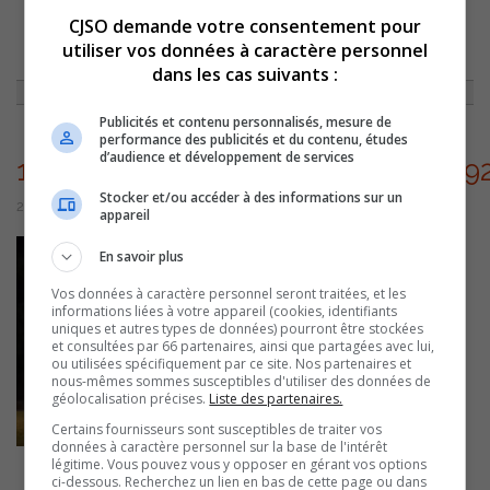
CJSO demande votre consentement pour
utiliser vos données à caractère personnel
ACCUEIL
»
SPORTS
»
FOOTBALL: LES POLYPUS CADETS ET JUVÉNILES
L’EMPORTENT
»
14446238_705968242902125_534292638452969407_N
dans les cas suivants :
Publicités et contenu personnalisés, mesure de
performance des publicités et du contenu, études
d’audience et développement de services
14446238_705968242902125_53429
Stocker et/ou accéder à des informations sur un
26 septembre 2016 | Par Équipe CJSO
appareil
En savoir plus
Vos données à caractère personnel seront traitées, et les
informations liées à votre appareil (cookies, identifiants
uniques et autres types de données) pourront être stockées
et consultées par 66 partenaires, ainsi que partagées avec lui,
ou utilisées spécifiquement par ce site. Nos partenaires et
nous-mêmes sommes susceptibles d'utiliser des données de
géolocalisation précises.
Liste des partenaires.
Certains fournisseurs sont susceptibles de traiter vos
données à caractère personnel sur la base de l'intérêt
légitime. Vous pouvez vous y opposer en gérant vos options
ci-dessous. Recherchez un lien en bas de cette page ou dans