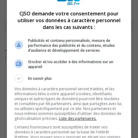
CJSO demande votre consentement pour
ACCUEIL
»
ACTUALITÉS
»
FONDATEUR DES MAGASINS JACOB, JOEY
BASMAJI EST DÉCÉDÉ
»
JOEYBASMAJI
utiliser vos données à caractère personnel
dans les cas suivants :
Publicités et contenu personnalisés, mesure de
performance des publicités et du contenu, études
JoeyBasmaji
d’audience et développement de services
17 janvier 2023 | Par Sylvain Rochon
Stocker et/ou accéder à des informations sur un
appareil
En savoir plus
Vos données à caractère personnel seront traitées, et les
informations liées à votre appareil (cookies, identifiants
uniques et autres types de données) pourront être stockées
et consultées par 66 partenaires, ainsi que partagées avec lui,
ou utilisées spécifiquement par ce site. Nos partenaires et
nous-mêmes sommes susceptibles d'utiliser des données de
géolocalisation précises.
Liste des partenaires.
Certains fournisseurs sont susceptibles de traiter vos
données à caractère personnel sur la base de l'intérêt
légitime. Vous pouvez vous y opposer en gérant vos options