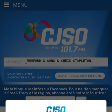
MENU
MUSIQUE
:
Meta bloque les infos sur Facebook. Pour ne rien manquer
à Sorel-Tracy et la région, abonne-toi à notre infolettre :