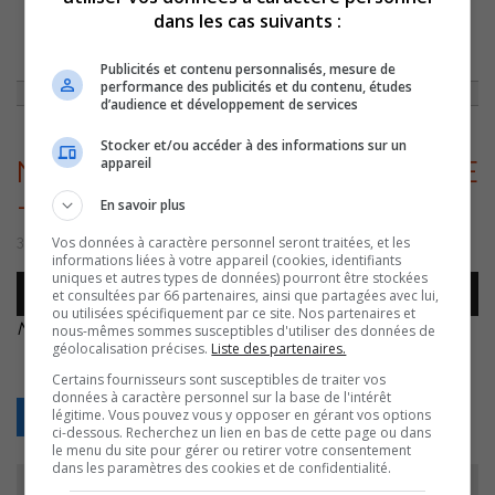
dans les cas suivants :
ACCUEIL
»
ENTREVUES
»
LA FOLLE AVENTURE DES BB : UN LIVRE DE
NATHALIE ROY
»
NATHALIE ROY – BB 3 NOVEMBRE –
Publicités et contenu personnalisés, mesure de
performance des publicités et du contenu, études
d’audience et développement de services
Stocker et/ou accéder à des informations sur un
appareil
NATHALIE ROY – BB 3 NOVEMBRE
–
En savoir plus
Vos données à caractère personnel seront traitées, et les
3 novembre 2022 | Par Équipe CJSO
informations liées à votre appareil (cookies, identifiants
uniques et autres types de données) pourront être stockées
Lecteur
et consultées par 66 partenaires, ainsi que partagées avec lui,
00:00
00:00
audio
ou utilisées spécifiquement par ce site. Nos partenaires et
NATHALIE ROY – BB 3 NOVEMBRE –
.
nous-mêmes sommes susceptibles d'utiliser des données de
géolocalisation précises.
Liste des partenaires.
Certains fournisseurs sont susceptibles de traiter vos
données à caractère personnel sur la base de l'intérêt
légitime. Vous pouvez vous y opposer en gérant vos options
Retour
ci-dessous. Recherchez un lien en bas de cette page ou dans
le menu du site pour gérer ou retirer votre consentement
dans les paramètres des cookies et de confidentialité.