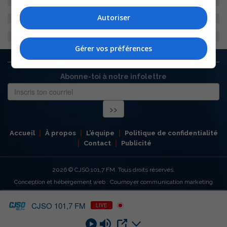
Autoriser
Gérer vos préférences
Abonne-toi à notre infolettre
Accueil
À propos
L’équipe
Politique de confidentialité
Contact
Publicité
2026
© CJSO 101,7 FM. Tous droits réservés.
Conception et hébergement web : Cournoyer communication marketing
CJSO 101,7 FM
LIVE