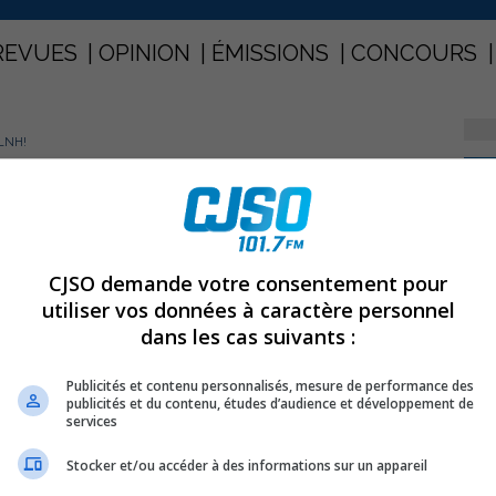
REVUES
OPINION
ÉMISSIONS
CONCOURS
LNH!
PARTAGEZ
ar la LNH!
CJSO demande votre consentement pour
utiliser vos données à caractère personnel
dans les cas suivants :
c-André Fleury de Sorel-Tracy, a été choisi au premier
es Peinguins de Pittsburgh, samedi dernier à Nashville.
Publicités et contenu personnalisés, mesure de performance des
publicités et du contenu, études d’audience et développement de
 a été sélectionné en 8e ronde, 247e au total , par les
services
Stocker et/ou accéder à des informations sur un appareil