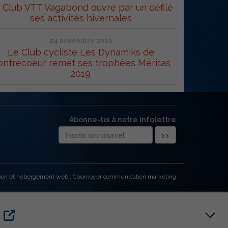
 Club VTT Vagabond ouvre par un défilé
ses activités hivernales
24 novembre 2019
Le Club cycliste Les Dynamiks de
ontrecoeur remet ses trophées Méritas
2019
Abonne-toi à notre infolettre
ion et hébergement web : Cournoyer communication marketing