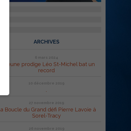
ARCHIVES
6 mars 2024
Le jeune prodige Léo St-Michel bat un
record
10 décembre 2019
.
27 novembre 2019
a Boucle du Grand défi Pierre Lavoie à
Sorel-Tracy
26 novembre 2019