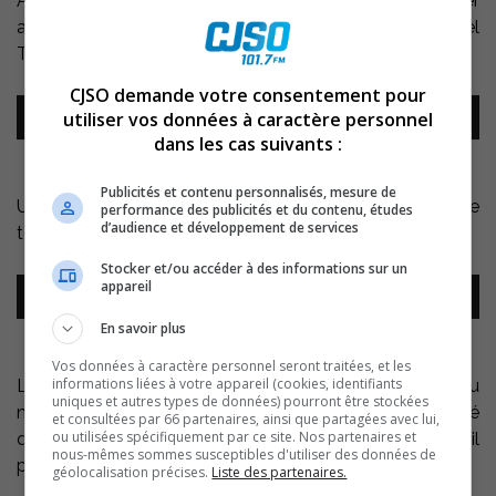
Aetios, et monsieur Trudeau ont pris plaisir à échanger
avec les gens sur les réseaux sociaux. Michel
Trudeau nous donne plus de détails:
CJSO demande votre consentement pour
Lecteur
utiliser vos données à caractère personnel
00:00
00:00
audio
dans les cas suivants :
Publicités et contenu personnalisés, mesure de
Une relation de confiance s’est établie sur le plateau de
performance des publicités et du contenu, études
d’audience et développement de services
tournage de District 31 :
Stocker et/ou accéder à des informations sur un
Lecteur
appareil
00:00
00:00
audio
En savoir plus
Vos données à caractère personnel seront traitées, et les
informations liées à votre appareil (cookies, identifiants
Lors de la dernière journée de tournage, Michel Trudeau
uniques et autres types de données) pourront être stockées
nous racontait que le deuil de District 31 s’est amorcé
et consultées par 66 partenaires, ainsi que partagées avec lui,
ou utilisées spécifiquement par ce site. Nos partenaires et
quand Luc Dionne a annoncé la fin de la série mais il
nous-mêmes sommes susceptibles d'utiliser des données de
prédit une finale émotive pour les téléspectateurs:
géolocalisation précises.
Liste des partenaires.