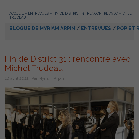
ACCUEIL
»
ENTREVUES
»
FIN DE DISTRICT 31 : RENCONTRE AVEC MICHEL
TRUDEAU
BLOGUE DE MYRIAM ARPIN
/
ENTREVUES
/
POP ET 
Fin de District 31 : rencontre avec
Michel Trudeau
18 avril 2022 | Par Myriam Arpin