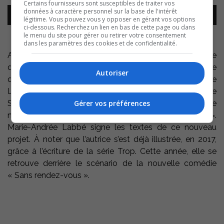
Certains fournisseurs sont susceptibles de traiter vos
Lecteur
données à caractère personnel sur la base de l'intérêt
00:00
00:00
audio
légitime. Vous pouvez vous y opposer en gérant vos options
ci-dessous. Recherchez un lien en bas de cette page ou dans
le menu du site pour gérer ou retirer votre consentement
dans les paramètres des cookies et de confidentialité.
Après District 31, Michel Trudeau et Fabienne Larouche
d’Aetios Productions coproduiront la nouvelle
Autoriser
quotidienne d’ICI Télé en compagnie de Guillaume
Lespérance d’A Média. Dès cet automne, la comédienne
Gérer vos préférences
Suzanne Clément tiendra le rôle principal de cette
nouvelle série qui se déroulera dans le milieu médical =.
Marie-Andrée Labbé signe les textes de ce nouveau
projet. À noter que l’autrice s’est déjà illustrée, en 2017,
grâce à l’écriture de la série Trop. Cette année, elle se
retrouve derrière le scénario de la nouvelle comédie
« Sans rendez-vous ».