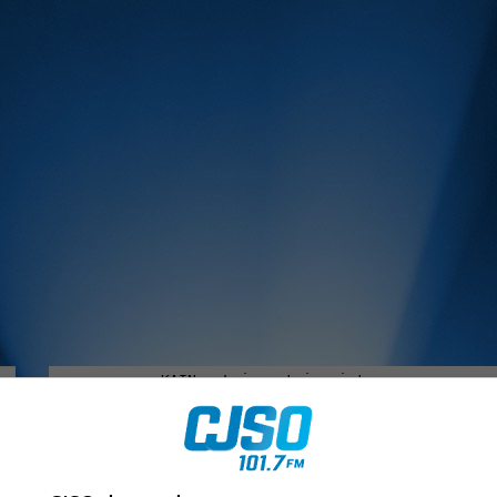
MUSIQUE :
rien manquer à Sorel-Tracy et la région, abonne-toi à notre in