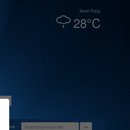
Sorel-Tracy
28°C
folettre :