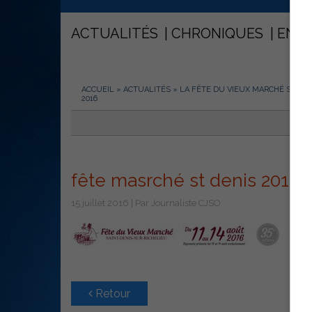
ACTUALITÉS
CHRONIQUES
ENT
ACCUEIL
»
ACTUALITÉS
»
LA FÊTE DU VIEUX MARCHÉ SAINT-
2016
fête masrché st denis 2016
15 juillet 2016 | Par Journaliste CJSO
Retour