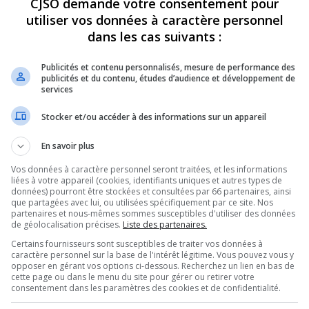
CJSO demande votre consentement pour
utiliser vos données à caractère personnel
REVUES
OPINION
ÉMISSIONS
CONCOURS
dans les cas suivants :
Publicités et contenu personnalisés, mesure de performance des
publicités et du contenu, études d’audience et développement de
services
DENIS SE TIENDRA DU 6 AU 9 AOÛT PROCHAIN
»
FÊTE MASRCHÉ ST DENIS
Stocker et/ou accéder à des informations sur un appareil
PARTAGEZ
En savoir plus
Vos données à caractère personnel seront traitées, et les informations
liées à votre appareil (cookies, identifiants uniques et autres types de
données) pourront être stockées et consultées par 66 partenaires, ainsi
que partagées avec lui, ou utilisées spécifiquement par ce site. Nos
partenaires et nous-mêmes sommes susceptibles d'utiliser des données
de géolocalisation précises.
Liste des partenaires.
Certains fournisseurs sont susceptibles de traiter vos données à
caractère personnel sur la base de l'intérêt légitime. Vous pouvez vous y
opposer en gérant vos options ci-dessous. Recherchez un lien en bas de
cette page ou dans le menu du site pour gérer ou retirer votre
consentement dans les paramètres des cookies et de confidentialité.