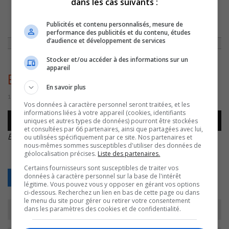
dans les cas suivants :
ACCUEIL
»
ACTUALITÉS
»
LA FÊTE AU CENTRE-VILLE A FAIT UN DÉFICIT
Publicités et contenu personnalisés, mesure de
DE 13 000$
»
BENOIT SIMARD – FÊTE
performance des publicités et du contenu, études
d’audience et développement de services
Stocker et/ou accéder à des informations sur un
appareil
Benoit Simard – Fête
En savoir plus
16 août 2016 | Par Équipe CJSO
Vos données à caractère personnel seront traitées, et les
informations liées à votre appareil (cookies, identifiants
Lecteur
uniques et autres types de données) pourront être stockées
00:00
00:00
audio
et consultées par 66 partenaires, ainsi que partagées avec lui,
Benoit Simard – Fête
.
ou utilisées spécifiquement par ce site. Nos partenaires et
nous-mêmes sommes susceptibles d'utiliser des données de
géolocalisation précises.
Liste des partenaires.
Certains fournisseurs sont susceptibles de traiter vos
données à caractère personnel sur la base de l'intérêt
Retour
légitime. Vous pouvez vous y opposer en gérant vos options
ci-dessous. Recherchez un lien en bas de cette page ou dans
le menu du site pour gérer ou retirer votre consentement
dans les paramètres des cookies et de confidentialité.