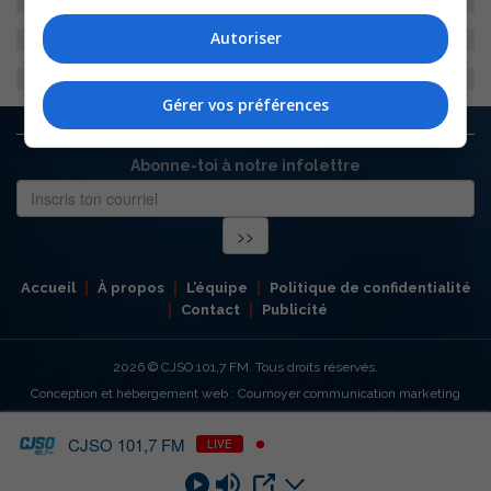
Autoriser
Gérer vos préférences
Abonne-toi à notre infolettre
Accueil
À propos
L’équipe
Politique de confidentialité
Contact
Publicité
2026
© CJSO 101,7 FM. Tous droits réservés.
Conception et hébergement web : Cournoyer communication marketing
CJSO 101,7 FM
LIVE