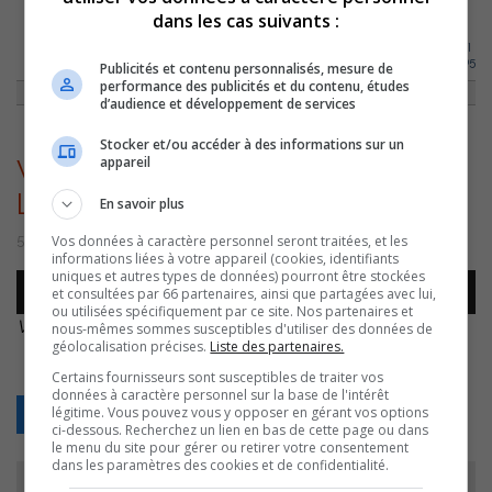
dans les cas suivants :
ACCUEIL
»
ACTUALITÉS
»
FÉÉRIE DES LUMIÈRES : VINCENT DEGUISE RAVI
DE LA 9E ÉDITION
»
VINCENT DEGUISE – FÉÉRIE DES LUMIÈRES – 20221205
Publicités et contenu personnalisés, mesure de
performance des publicités et du contenu, études
d’audience et développement de services
Stocker et/ou accéder à des informations sur un
appareil
Vincent Deguise – Féérie des
Lumières – 20221205
En savoir plus
Vos données à caractère personnel seront traitées, et les
5 décembre 2022 | Par Sylvain Rochon
informations liées à votre appareil (cookies, identifiants
uniques et autres types de données) pourront être stockées
Lecteur
et consultées par 66 partenaires, ainsi que partagées avec lui,
00:00
00:00
audio
ou utilisées spécifiquement par ce site. Nos partenaires et
Vincent Deguise – Féérie des Lumières – 20221205
.
nous-mêmes sommes susceptibles d'utiliser des données de
géolocalisation précises.
Liste des partenaires.
Certains fournisseurs sont susceptibles de traiter vos
données à caractère personnel sur la base de l'intérêt
légitime. Vous pouvez vous y opposer en gérant vos options
Retour
ci-dessous. Recherchez un lien en bas de cette page ou dans
le menu du site pour gérer ou retirer votre consentement
dans les paramètres des cookies et de confidentialité.