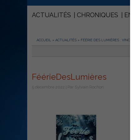
ACTUALITÉS
CHRONIQUES
ENT
ACCUEIL
»
ACTUALITÉS
»
FÉÉRIE DES LUMIÈRES : VINCENT D
FéérieDesLumières
5 décembre 2022 | Par Sylvain Rochon