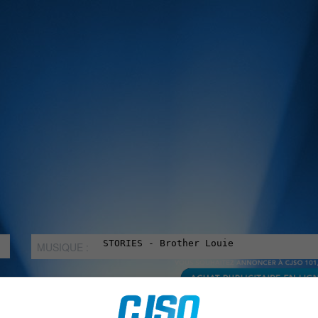
MUSIQUE :
rien manquer à Sorel-Tracy et la région, abonne-toi à notre in