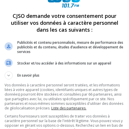
REVUES
OPINION
ÉMISSIONS
CONCOURS
CJSO demande votre consentement pour
utiliser vos données à caractère personnel
dans les cas suivants :
EGUISE RAVI DE LA 9E ÉDITION
»
FÉÉRIEDESLUMIÈRES
Publicités et contenu personnalisés, mesure de performance des
PARTAGEZ
publicités et du contenu, études d’audience et développement de
services
Stocker et/ou accéder à des informations sur un appareil
En savoir plus
Vos données à caractère personnel seront traitées, et les informations
liées à votre appareil (cookies, identifiants uniques et autres types de
données) pourront être stockées et consultées par 66 partenaires, ainsi
que partagées avec lui, ou utilisées spécifiquement par ce site. Nos
partenaires et nous-mêmes sommes susceptibles d'utiliser des données
de géolocalisation précises.
Liste des partenaires.
Certains fournisseurs sont susceptibles de traiter vos données à
caractère personnel sur la base de l'intérêt légitime. Vous pouvez vous y
opposer en gérant vos options ci-dessous. Recherchez un lien en bas de