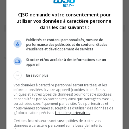
ACCUEIL
»
ACTUALITÉS
»
EXPOSITION DES OEUVRES DE RAYMOND
CJSO demande votre consentement pour
GENDRON À LA MAISON DES GOUVERNEURS DÈS LE 10 NOVEMBRE
»
utiliser vos données à caractère personnel
TOILERAYMONDGENDRON
dans les cas suivants :
Publicités et contenu personnalisés, mesure de
performance des publicités et du contenu, études
ToileRaymondGendron
d’audience et développement de services
28 octobre 2022 | Par Sylvain Rochon
Stocker et/ou accéder à des informations sur un
appareil
En savoir plus
Vos données à caractère personnel seront traitées, et les
informations liées à votre appareil (cookies, identifiants
uniques et autres types de données) pourront être stockées
et consultées par 66 partenaires, ainsi que partagées avec lui,
ou utilisées spécifiquement par ce site. Nos partenaires et
nous-mêmes sommes susceptibles d'utiliser des données de
géolocalisation précises.
Liste des partenaires.
Certains fournisseurs sont susceptibles de traiter vos
données à caractère personnel sur la base de l'intérêt