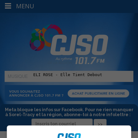
MENU
MUSIQUE
:
Meta bloque les infos sur Facebook. Pour ne rien manquer
à Sorel-Tracy et la région, abonne-toi à notre infolettre :