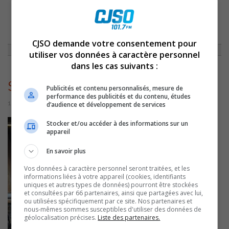
ACCUEIL
»
ACTUALITÉS
»
ÉTANGS AÉRÉS: LE PROJET DE VIDANGE,
DÉSHYDRATATION, TRANSPORT ET DISPOSITION DES BOUES PRÉSENTÉ
AUX CITOYENS
»
SEANCEINFORMATIONETANGSAÉÉRÉS
CJSO demande votre consentement pour
utiliser vos données à caractère personnel
dans les cas suivants :
SeanceInformationEtangsAéérés
Publicités et contenu personnalisés, mesure de
performance des publicités et du contenu, études
1 juin 2026 | Par Sylvain Rochon
d’audience et développement de services
Stocker et/ou accéder à des informations sur un
appareil
En savoir plus
Vos données à caractère personnel seront traitées, et les
informations liées à votre appareil (cookies, identifiants
uniques et autres types de données) pourront être stockées
et consultées par 66 partenaires, ainsi que partagées avec lui,
ou utilisées spécifiquement par ce site. Nos partenaires et
nous-mêmes sommes susceptibles d'utiliser des données de
géolocalisation précises.
Liste des partenaires.