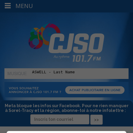
MENU
MUSIQUE
:
Meta bloque les infos sur Facebook. Pour ne rien manquer
à Sorel-Tracy et la région, abonne-toi à notre infolettre :