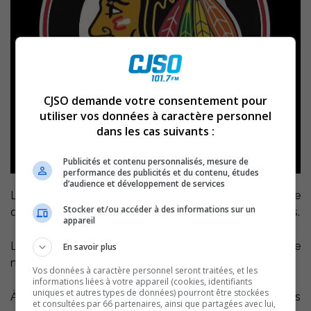
CJSO demande votre consentement pour
utiliser vos données à caractère personnel
dans les cas suivants :
Publicités et contenu personnalisés, mesure de
performance des publicités et du contenu, études
d’audience et développement de services
Le descripteurs des matchs à CJSO 101,7 fm dévoile ce
Stocker et/ou accéder à des informations sur un
qui pourrait faire pencher la série en faveur des Éperviers.
appareil
La série entre vos préférés et le Cool FM débute
En savoir plus
mercredi soir sur nos ondes dès 19h45.
Vos données à caractère personnel seront traitées, et les
informations liées à votre appareil (cookies, identifiants
uniques et autres types de données) pourront être stockées
À noter que le premier match à domicile des Éperviers
et consultées par 66 partenaires, ainsi que partagées avec lui,