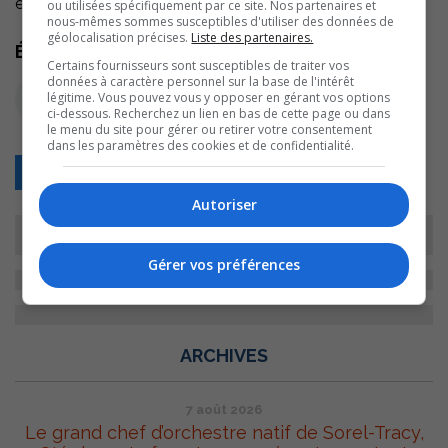
est au Colisée Cardin ce vendredi 24 mars 20h.
ou utilisées spécifiquement par ce site. Nos partenaires et
nous-mêmes sommes susceptibles d'utiliser des données de
géolocalisation précises.
Liste des partenaires.
Écoutez l'extrait audio
Certains fournisseurs sont susceptibles de traiter vos
données à caractère personnel sur la base de l'intérêt
légitime. Vous pouvez vous y opposer en gérant vos options
ci-dessous. Recherchez un lien en bas de cette page ou dans
le menu du site pour gérer ou retirer votre consentement
dans les paramètres des cookies et de confidentialité.
Retour
Autoriser
Gérer vos préférences
ARCHIVES
7 août 2026
Le grand chef d’orchestre natif de Sorel-Tracy,