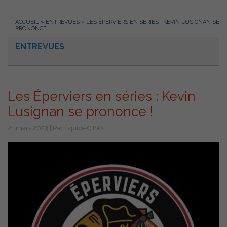
ACCUEIL
»
ENTREVUES
»
LES ÉPERVIERS EN SÉRIES : KEVIN LUSIGNAN SE
PRONONCE !
ENTREVUES
Les Éperviers en séries : Kevin
Lusignan se prononce !
21 mars 2023 | Par Équipe CJSO