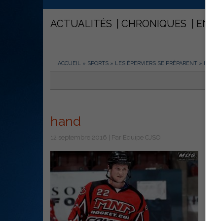
ACTUALITÉS
CHRONIQUES
ENT
ACCUEIL
»
SPORTS
»
LES ÉPERVIERS SE PRÉPARENT
»
HAND
hand
12 septembre 2016 | Par Équipe CJSO