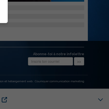
Abonne-toi à notre infolettre
ion et hébergement web : Cournoyer communication marketing