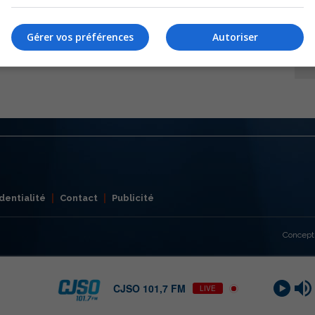
Gérer vos préférences
Autoriser
dentialité
Contact
Publicité
Concept
CJSO 101,7 FM
LIVE