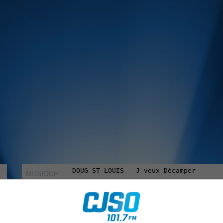
MUSIQUE :
rien manquer à Sorel-Tracy et la région, abonne-toi à notre in