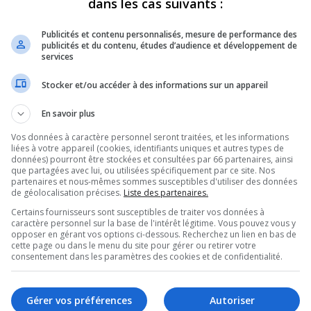
dans les cas suivants :
REVUES
OPINION
ÉMISSIONS
CONCOURS
Publicités et contenu personnalisés, mesure de performance des
publicités et du contenu, études d’audience et développement de
services
Stocker et/ou accéder à des informations sur un appareil
HENES-CAMP
PARTAGEZ
En savoir plus
Vos données à caractère personnel seront traitées, et les informations
liées à votre appareil (cookies, identifiants uniques et autres types de
données) pourront être stockées et consultées par 66 partenaires, ainsi
que partagées avec lui, ou utilisées spécifiquement par ce site. Nos
partenaires et nous-mêmes sommes susceptibles d'utiliser des données
de géolocalisation précises.
Liste des partenaires.
Certains fournisseurs sont susceptibles de traiter vos données à
Utilisez
caractère personnel sur la base de l'intérêt légitime. Vous pouvez vous y
00:00
les
opposer en gérant vos options ci-dessous. Recherchez un lien en bas de
cette page ou dans le menu du site pour gérer ou retirer votre
flèches
consentement dans les paramètres des cookies et de confidentialité.
haut/bas
pour
augmenter
Gérer vos préférences
Autoriser
ou