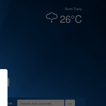
Sorel-Tracy
26°C
folettre :