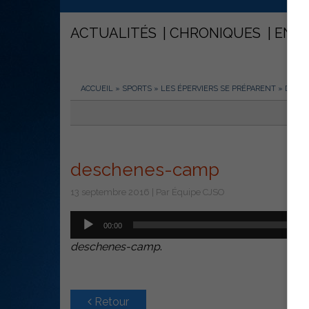
ACTUALITÉS
CHRONIQUES
ENT
ACCUEIL
»
SPORTS
»
LES ÉPERVIERS SE PRÉPARENT
»
DESC
deschenes-camp
13 septembre 2016 | Par Équipe CJSO
Lecteur
00:00
audio
deschenes-camp
.
Retour