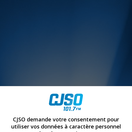
MUSIQUE :
CJSO demande votre consentement pour
utiliser vos données à caractère personnel
rien manquer à Sorel-Tracy et la région, abonne-toi à notre in