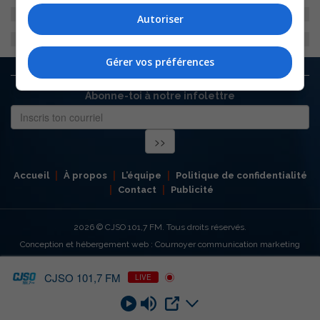
Autoriser
Gérer vos préférences
Abonne-toi à notre infolettre
Accueil
À propos
L’équipe
Politique de confidentialité
Contact
Publicité
2026
© CJSO 101,7 FM. Tous droits réservés.
Conception et hébergement web : Cournoyer communication marketing
CJSO 101,7 FM
LIVE