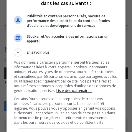
dans les cas suivants :
ACCUEIL
»
ENTREVUES
»
ENTREVUE AVEC NATHALIE SIMARD LA
Publicités et contenu personnalisés, mesure de
MARRAINE DE LA MAISON LA GRANDE OURSE
»
NATHALIE SIMARD –
performance des publicités et du contenu, études
25NOV –
d’audience et développement de services
Stocker et/ou accéder à des informations sur un
appareil
NATHALIE SIMARD – 25NOV –
En savoir plus
24 novembre 2022 | Par Équipe CJSO
Vos données à caractère personnel seront traitées, et les
informations liées à votre appareil (cookies, identifiants
Lecteur
uniques et autres types de données) pourront être stockées
00:00
00:00
audio
et consultées par 66 partenaires, ainsi que partagées avec lui,
ou utilisées spécifiquement par ce site. Nos partenaires et
NATHALIE SIMARD – 25NOV –
.
nous-mêmes sommes susceptibles d'utiliser des données de
géolocalisation précises.
Liste des partenaires.
Certains fournisseurs sont susceptibles de traiter vos
données à caractère personnel sur la base de l'intérêt
Retour
légitime. Vous pouvez vous y opposer en gérant vos options
ci-dessous. Recherchez un lien en bas de cette page ou dans
le menu du site pour gérer ou retirer votre consentement
dans les paramètres des cookies et de confidentialité.