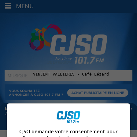
MENU
MUSIQUE
:
Meta bloque les infos sur Facebook. Pour ne rien manquer
à Sorel-Tracy et la région, abonne-toi à notre infolettre :
CJSO demande votre consentement pour