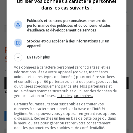
utiliser vos données à caractère personnel
dans les cas suivants :
ACCUEIL
»
ENTREVUES
»
ENTREVUE INSPIRANTE: ROXANNE LAVERDIÈRE
LA MAMAN DU PETIT MATHYS EN RÉMISSION DE LA LEUCÉMIE
»
Publicités et contenu personnalisés, mesure de
ROXANNE LAVERDIERE – 30 SWPREMBRE –
performance des publicités et du contenu, études
d’audience et développement de services
Stocker et/ou accéder à des informations sur un
appareil
ROXANNE LAVERDIERE – 30
En savoir plus
SWPREMBRE –
Vos données à caractère personnel seront traitées, et les
30 septembre 2022 | Par Équipe CJSO
informations liées à votre appareil (cookies, identifiants
uniques et autres types de données) pourront être stockées
Lecteur
et consultées par 66 partenaires, ainsi que partagées avec lui,
00:00
00:00
audio
ou utilisées spécifiquement par ce site. Nos partenaires et
nous-mêmes sommes susceptibles d'utiliser des données de
ROXANNE LAVERDIERE – 30 SWPREMBRE –
.
géolocalisation précises.
Liste des partenaires.
Certains fournisseurs sont susceptibles de traiter vos
données à caractère personnel sur la base de l'intérêt
légitime. Vous pouvez vous y opposer en gérant vos options
Retour
ci-dessous. Recherchez un lien en bas de cette page ou dans
le menu du site pour gérer ou retirer votre consentement
dans les paramètres des cookies et de confidentialité.