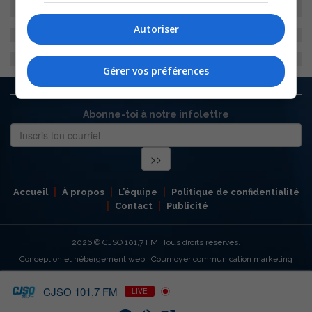
Autoriser
Gérer vos préférences
Abonne-toi à notre infolettre
Accueil
À propos
L’équipe
Politique de confidentialité
Contact
Publicité
2026
© CJSO 101,7 FM. Tous droits réservés.
Conception et hébergement web : Cournoyer communication marketing
CJSO 101,7 FM
LIVE