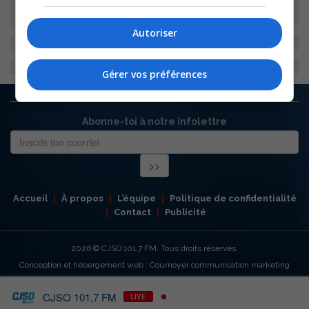
Autoriser
Gérer vos préférences
Abonne-toi à notre infolettre
Accueil
À propos
L’équipe
Politique de confidentialité
Contact
Publicité
2026
© CJSO 101,7 FM. Tous droits réservés.
Conception et hébergement web : Cournoyer communication marketing
CJSO 101,7 FM
LIVE