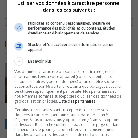
utiliser vos données à caractère personnel
dans les cas suivants :
ACCUEIL
»
ENTREVUES
»
ENTREVUE AVEC DOMINIQUE PÉTIN
»
IMG_5903
Publicités et contenu personnalisés, mesure de
performance des publicités et du contenu, études
d’audience et développement de services
IMG_5903
Stocker et/ou accéder à des informations sur un
appareil
15 juillet 2016 | Par Équipe CJSO
En savoir plus
Vos données à caractère personnel seront traitées, et les
informations liées à votre appareil (cookies, identifiants
uniques et autres types de données) pourront être stockées
et consultées par 66 partenaires, ainsi que partagées avec lui,
ou utilisées spécifiquement par ce site. Nos partenaires et
nous-mêmes sommes susceptibles d'utiliser des données de
géolocalisation précises.
Liste des partenaires.
Certains fournisseurs sont susceptibles de traiter vos
données à caractère personnel sur la base de l'intérêt
légitime. Vous pouvez vous y opposer en gérant vos options
Retour
ci-dessous. Recherchez un lien en bas de cette page ou dans
le menu du site pour gérer ou retirer votre consentement
dans les paramètres des cookies et de confidentialité.