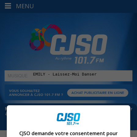
MENU
MUSIQUE
:
Meta bloque les infos sur Facebook. Pour ne rien manquer
à Sorel-Tracy et la région, abonne-toi à notre infolettre :
CJSO demande votre consentement pour