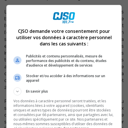
Lors de l’arrêt du système, une partie du CO est alors
brûlé par les torchères (flambeaux) situées sur le toit de
l’usine de réduction, ce qui amène inévitablement
CJSO demande votre consentement pour
l’émission de fumée et de poussières à l’atmosphère. Un
utiliser vos données à caractère personnel
suivi sur une base continue (24 heures par jour) sera
dans les cas suivants :
effectué pendant la durée de l’arrêt afin de minimiser les
inconvénients pour la communauté. Par ailleurs, les
Publicités et contenu personnalisés, mesure de
travaux d’entretien nécessiteront l’utilisation de camions
performance des publicités et du contenu, études
d’audience et développement de services
aspirateurs. De façon à limiter le bruit causé par ce type
d’activité, l’utilisation des camions aspirateurs sera
Stocker et/ou accéder à des informations sur un
condensée la journée du 18 octobre, entre 8h00 et
appareil
20h00.
En savoir plus
Vos données à caractère personnel seront traitées, et les
Par le passé, nous devions procéder à l’arrêt complet du
informations liées à votre appareil (cookies, identifiants
système pour les 9 fours. Suite à des travaux
uniques et autres types de données) pourront être stockées
et consultées par 66 partenaires, ainsi que partagées avec lui,
d’amélioration réalisés depuis 2001, nous avons divisé le
ou utilisées spécifiquement par ce site. Nos partenaires et
système en deux zones étanches afin de limiter
nous-mêmes sommes susceptibles d'utiliser des données de