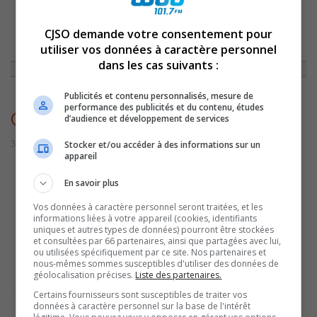
CJSO demande votre consentement pour
ACCUEIL
»
ACTUALITÉS
»
ENREGISTREMENT DEVANT PUBLIC D’UN
ÉPISODE DE LA SÉRIE DE BALADOS « CORINA ET LA CHOSE MUNICIPALE »
utiliser vos données à caractère personnel
»
CORINABASTIANIBALADOS
dans les cas suivants :
Publicités et contenu personnalisés, mesure de
performance des publicités et du contenu, études
CorinaBastianiBalados
d’audience et développement de services
30 septembre 2022 | Par Sylvain Rochon
Stocker et/ou accéder à des informations sur un
appareil
En savoir plus
Vos données à caractère personnel seront traitées, et les
informations liées à votre appareil (cookies, identifiants
uniques et autres types de données) pourront être stockées
et consultées par 66 partenaires, ainsi que partagées avec lui,
ou utilisées spécifiquement par ce site. Nos partenaires et
nous-mêmes sommes susceptibles d'utiliser des données de
géolocalisation précises.
Liste des partenaires.
Certains fournisseurs sont susceptibles de traiter vos
données à caractère personnel sur la base de l'intérêt