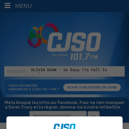
MENU
MUSIQUE
:
Meta bloque les infos sur Facebook. Pour ne rien manquer
à Sorel-Tracy et la région, abonne-toi à notre infolettre :