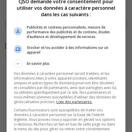
CJSO demande votre consentement pour
utiliser vos données à caractère personnel
ACCUEIL
»
ACTUALITÉS
»
ÉMOND SE RÉJOUIT DE L’INVESTISSEMENT DE
dans les cas suivants :
81,3 M$ POUR LA FORMATION PROFESSIONNELLE
»
DRAINVILLEÉMOND
Publicités et contenu personnalisés, mesure de
performance des publicités et du contenu, études
d’audience et développement de services
DrainvilleÉmond
Stocker et/ou accéder à des informations sur un
appareil
14 février 2023 | Par Sylvain Rochon
En savoir plus
Vos données à caractère personnel seront traitées, et les
informations liées à votre appareil (cookies, identifiants
uniques et autres types de données) pourront être stockées
et consultées par 66 partenaires, ainsi que partagées avec lui,
ou utilisées spécifiquement par ce site. Nos partenaires et
nous-mêmes sommes susceptibles d'utiliser des données de
géolocalisation précises.
Liste des partenaires.
Certains fournisseurs sont susceptibles de traiter vos
données à caractère personnel sur la base de l'intérêt
légitime. Vous pouvez vous y opposer en gérant vos options
ci-dessous. Recherchez un lien en bas de cette page ou dans
le menu du site pour gérer ou retirer votre consentement