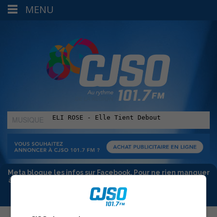
MENU
MUSIQUE
:
Meta bloque les infos sur Facebook. Pour ne rien manquer
à Sorel-Tracy et la région, abonne-toi à notre infolettre :