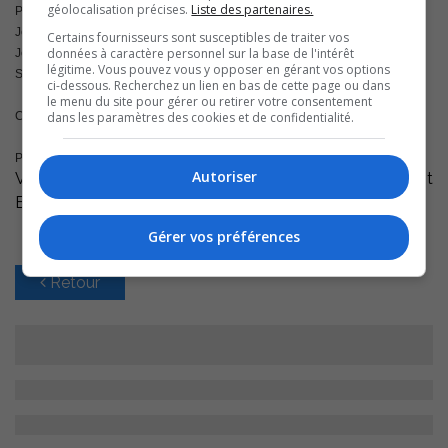
géolocalisation précises.
Liste des partenaires.
Plus un son ne sort de mon corps
Je hurle en silence
Certains fournisseurs sont susceptibles de traiter vos
données à caractère personnel sur la base de l'intérêt
Je ne sais pas ou je suis, ni qui je suis
légitime. Vous pouvez vous y opposer en gérant vos options
Suis-je encore en vie
ci-dessous. Recherchez un lien en bas de cette page ou dans
le menu du site pour gérer ou retirer votre consentement
dans les paramètres des cookies et de confidentialité.
Ce mardi avoir le droit d’être un enfant.
Pour ré-entendre l’émission,
CLIQUEZ ICI
Autoriser
Visionnez la plus récente vidéo de la Fondation du Petit
Blanchon en
cliquant ici
Gérer vos préférences
Retour