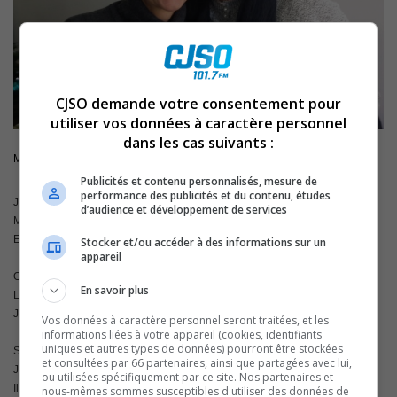
CJSO demande votre consentement pour
utiliser vos données à caractère personnel
dans les cas suivants :
Merci à ceux qui à chaque instant m’apprivoise
Publicités et contenu personnalisés, mesure de
performance des publicités et du contenu, études
Je suis un enfant abusé.
d’audience et développement de services
Mon cœur pleure
Est-ce qu’un jour je serai sauvé
Stocker et/ou accéder à des informations sur un
appareil
Oui, je dérange, je suis vivant.
En savoir plus
L’as-tu oublié?
Je suis un enfant.
Vos données à caractère personnel seront traitées, et les
informations liées à votre appareil (cookies, identifiants
uniques et autres types de données) pourront être stockées
Sous mes pas, la terre vibre, mon cœur bat.
et consultées par 66 partenaires, ainsi que partagées avec lui,
J’ai peur de tes bras.
ou utilisées spécifiquement par ce site. Nos partenaires et
Ils me font mal
nous-mêmes sommes susceptibles d'utiliser des données de