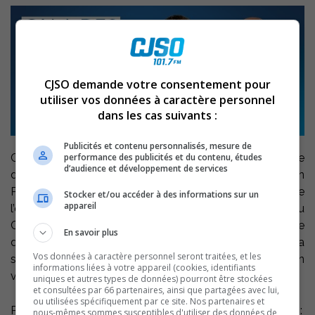
CJSO demande votre consentement pour
utiliser vos données à caractère personnel
dans les cas suivants :
Publicités et contenu personnalisés, mesure de
performance des publicités et du contenu, études
Cette semaine à On a des choses à dire on reçoit le
d’audience et développement de services
directeur-général de Rio Tinto fer et titane Sylvain
Paulhus qui vient faire le point sur la situation de
Stocker et/ou accéder à des informations sur un
appareil
l’entreprise, Claude Himbeault nous parle du nouveau
Comité de citoyens engagés de Sorel-Tracy et le maire
En savoir plus
de Pierreville André Descoteaux nous commente la
Vos données à caractère personnel seront traitées, et les
situation entourant la démolition de l’église de son
informations liées à votre appareil (cookies, identifiants
village.
uniques et autres types de données) pourront être stockées
et consultées par 66 partenaires, ainsi que partagées avec lui,
ou utilisées spécifiquement par ce site. Nos partenaires et
Pour ré-entendre l’émission, cliquez sur les liens suivants:
nous-mêmes sommes susceptibles d'utiliser des données de