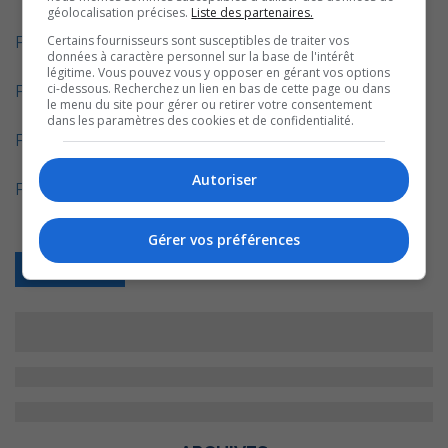
géolocalisation précises.
Liste des partenaires.
Certains fournisseurs sont susceptibles de traiter vos
Partie 1 : Ouverture
données à caractère personnel sur la base de l'intérêt
légitime. Vous pouvez vous y opposer en gérant vos options
ci-dessous. Recherchez un lien en bas de cette page ou dans
Partie 2 : Sylvain Paulhus
le menu du site pour gérer ou retirer votre consentement
dans les paramètres des cookies et de confidentialité.
Partie 3 : Claude Himbeault
Autoriser
Partie 4 : André Descoteaux et conclusion
Gérer vos préférences
Retour