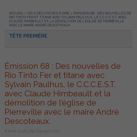
ACCUEIL
»
ON A DES CHOSES À DIRE
»
ÉMISSION 68 : DES NOUVELLES DE
RIO TINTO FER ET TITANE AVEC SYLVAIN PAULHUS, LE C.C.C.E.S.T. AVEC
CLAUDE HIMBEAULT ET LA DÉMOLITION DE L’ÉGLISE DE PIERREVILLE
AVEC LE MAIRE ANDRÉ DESCOTEAUX.
TÊTE PREMIÈRE
Émission 68 : Des nouvelles de
Rio Tinto Fer et titane avec
Sylvain Paulhus, le C.C.C.E.S.T.
avec Claude Himbeault et la
démolition de l’église de
Pierreville avec le maire André
Descoteaux.
8 avril 2016 | Par Équipe CJSO