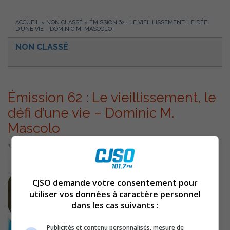
ACCUEIL
»
NON CLASSÉ
»
ÉMISSION 62 : LE VIEILLISSEMENT, LE DÉFI
D’UNE VIE – DOMINIC M. MASCOLO
NON CLASSÉ
Émission 62 : Le vieillissement, le
défi d’une vie – Dominic M.
Mascolo
19 mars 2015 | Par Équipe CJSO
CJSO demande votre consentement pour
utiliser vos données à caractère personnel
dans les cas suivants :
Publicités et contenu personnalisés, mesure de