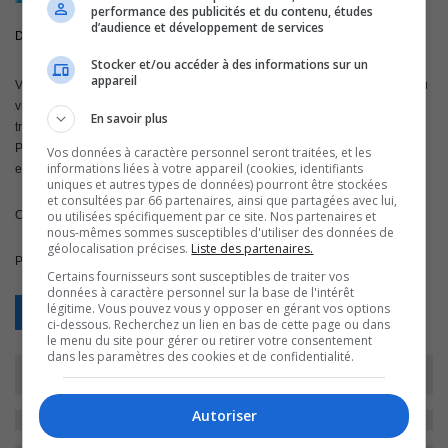
performance des publicités et du contenu, études
d’audience et développement de services
Découvrez le bon rythme pour vieillir en santé
Stocker et/ou accéder à des informations sur un
appareil
Vous voulez reconnaître et comprendre les divers mécanismes et phases du
vieillissement et contrer les effets nuisibles, qui apparaissent vers la
En savoir plus
trentaine et s’accentuent à un rythme effréné par après.
Peut-on augmenter en âge et espérer vieillir en santé , augmenter notre
Vos données à caractère personnel seront traitées, et les
informations liées à votre appareil (cookies, identifiants
espérance de vie sans limitation d’activité? oui, c’est possible
uniques et autres types de données) pourront être stockées
et consultées par 66 partenaires, ainsi que partagées avec lui,
ou utilisées spécifiquement par ce site. Nos partenaires et
Ce mardi vous saurez comment faire avec Dominique M Mascolo
nous-mêmes sommes susceptibles d'utiliser des données de
géolocalisation précises.
Liste des partenaires.
Pour ré-entendre ou télécharger l’émission,
CLIQUEZ ICI
Certains fournisseurs sont susceptibles de traiter vos
données à caractère personnel sur la base de l'intérêt
légitime. Vous pouvez vous y opposer en gérant vos options
Retour
ci-dessous. Recherchez un lien en bas de cette page ou dans
le menu du site pour gérer ou retirer votre consentement
dans les paramètres des cookies et de confidentialité.
Autoriser