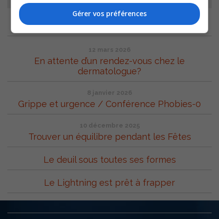
Gérer vos préférences
ARCHIVES
12 mars 2026
En attente d’un rendez-vous chez le
dermatologue?
8 janvier 2026
Grippe et urgence / Conférence Phobies-0
10 décembre 2025
Trouver un équilibre pendant les Fêtes
Le deuil sous toutes ses formes
Le Lightning est prêt à frapper