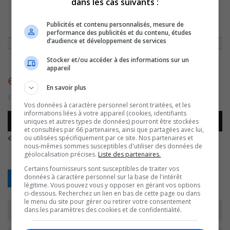
dans les cas suivants :
ACCUEIL
»
ENTREVUES
»
EMILIE CERETTI/EXPOHABITATION
»
EMILIE-
Publicités et contenu personnalisés, mesure de
CERETTI-EXPOHABITATION
performance des publicités et du contenu, études
d’audience et développement de services
Stocker et/ou accéder à des informations sur un
appareil
emilie-ceretti-expohabitation
En savoir plus
17 octobre 2016 | Par Équipe CJSO
Vos données à caractère personnel seront traitées, et les
informations liées à votre appareil (cookies, identifiants
Lecteur
uniques et autres types de données) pourront être stockées
00:00
00:00
audio
et consultées par 66 partenaires, ainsi que partagées avec lui,
emilie-ceretti-expohabitation
.
ou utilisées spécifiquement par ce site. Nos partenaires et
nous-mêmes sommes susceptibles d'utiliser des données de
géolocalisation précises.
Liste des partenaires.
Certains fournisseurs sont susceptibles de traiter vos
données à caractère personnel sur la base de l'intérêt
Retour
légitime. Vous pouvez vous y opposer en gérant vos options
ci-dessous. Recherchez un lien en bas de cette page ou dans
le menu du site pour gérer ou retirer votre consentement
dans les paramètres des cookies et de confidentialité.