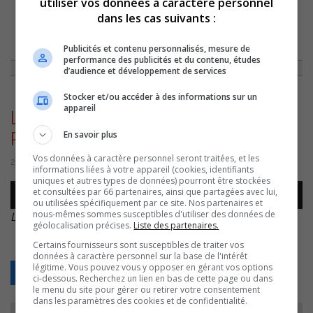
utiliser vos données à caractère personnel
dans les cas suivants :
ACCUEIL
»
ACTUALITÉS
»
ÉLECTION DE PATRICK PÉLOQUIN : DUPUIS,
ÉMOND ET PLAMONDON RÉAGISSENT
»
LOUIS PLAMONDON – VICTOIRE
Publicités et contenu personnalisés, mesure de
PÉLOQUIN – 20221121
performance des publicités et du contenu, études
d’audience et développement de services
Stocker et/ou accéder à des informations sur un
appareil
Louis Plamondon – Victoire
En savoir plus
Péloquin – 20221121
Vos données à caractère personnel seront traitées, et les
21 novembre 2022 | Par Sylvain Rochon
informations liées à votre appareil (cookies, identifiants
uniques et autres types de données) pourront être stockées
Lecteur
et consultées par 66 partenaires, ainsi que partagées avec lui,
00:00
00:00
audio
ou utilisées spécifiquement par ce site. Nos partenaires et
nous-mêmes sommes susceptibles d'utiliser des données de
Louis Plamondon – Victoire Péloquin – 20221121
.
géolocalisation précises.
Liste des partenaires.
Certains fournisseurs sont susceptibles de traiter vos
données à caractère personnel sur la base de l'intérêt
légitime. Vous pouvez vous y opposer en gérant vos options
Retour
ci-dessous. Recherchez un lien en bas de cette page ou dans
le menu du site pour gérer ou retirer votre consentement
dans les paramètres des cookies et de confidentialité.