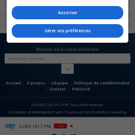
Autoriser
Gérer vos préférences
Abonne-toi à notre infolettre
Accueil
À propos
L’équipe
Politique de confidentialité
Contact
Publicité
2026
© CJSO 101,7 FM. Tous droits réservés.
Conception et hébergement web : Cournoyer communication marketing
CJSO 101,7 FM
LIVE