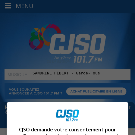
MENU
MUSIQUE
:
Meta bloque les infos sur Facebook. Pour ne rien manquer
à Sorel-Tracy et la région, abonne-toi à notre infolettre :
CJSO demande votre consentement pour