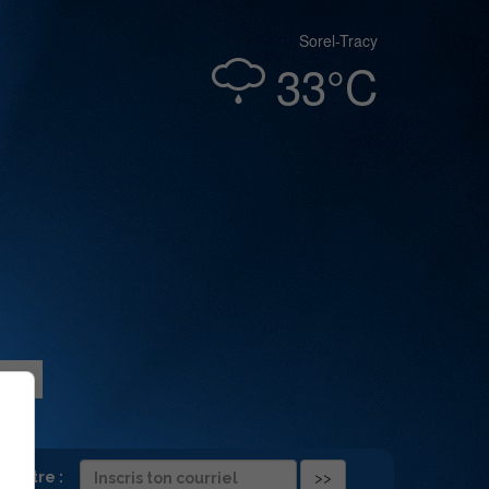
Sorel-Tracy
33°C
folettre :