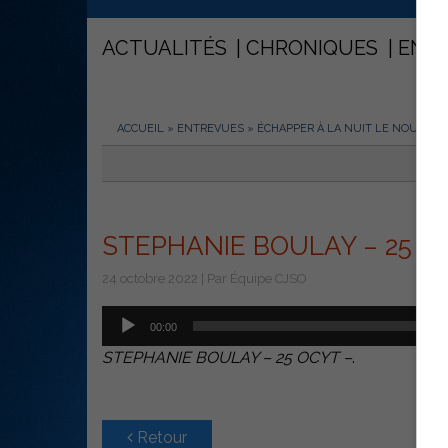
ACTUALITÉS
CHRONIQUES
ENT
ACCUEIL
»
ENTREVUES
»
ÉCHAPPER À LA NUIT LE NOUVEA
STEPHANIE BOULAY – 25 O
24 octobre 2022 | Par Équipe CJSO
Lecteur
00:00
audio
STEPHANIE BOULAY – 25 OCYT –
.
Retour