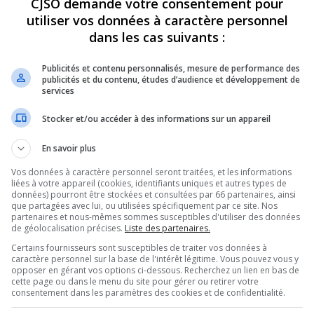
CJSO demande votre consentement pour
utiliser vos données à caractère personnel
REVUES
OPINION
ÉMISSIONS
CONCOURS
dans les cas suivants :
Publicités et contenu personnalisés, mesure de performance des
publicités et du contenu, études d’audience et développement de
services
U DISQUE DES SOEURS BOULAY
»
STEPHANIE BOULAY – 25 OCYT –
PARTAGEZ
Stocker et/ou accéder à des informations sur un appareil
En savoir plus
CYT –
Vos données à caractère personnel seront traitées, et les informations
liées à votre appareil (cookies, identifiants uniques et autres types de
données) pourront être stockées et consultées par 66 partenaires, ainsi
que partagées avec lui, ou utilisées spécifiquement par ce site. Nos
partenaires et nous-mêmes sommes susceptibles d'utiliser des données
Utilisez
de géolocalisation précises.
Liste des partenaires.
00:00
les
Certains fournisseurs sont susceptibles de traiter vos données à
flèches
caractère personnel sur la base de l'intérêt légitime. Vous pouvez vous y
haut/bas
opposer en gérant vos options ci-dessous. Recherchez un lien en bas de
pour
cette page ou dans le menu du site pour gérer ou retirer votre
augmenter
consentement dans les paramètres des cookies et de confidentialité.
ou