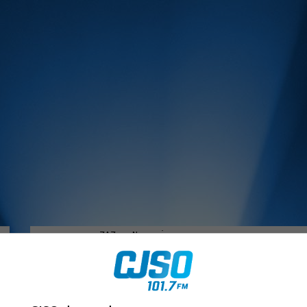
MUSIQUE :
rien manquer à Sorel-Tracy et la région, abonne-toi à notre in