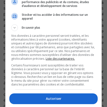
performance des publicités et du contenu, études
Des données récentes témoignent de la fragilité de la
d’audience et développement de services
santé mentale des jeunes. Plus de la moitié des élèves
présentent des signes d’anxiété sociale, une réalité qui
Stocker et/ou accéder à des informations sur un
appareil
influence leur bien-être et leur développement, mais
aussi leur réussite scolaire. Parallèlement, le réseau de la
En savoir plus
santé et des services sociaux ainsi que celui de
Vos données à caractère personnel seront traitées, et les
l’éducation doivent composer avec d’importants défis de
informations liées à votre appareil (cookies, identifiants
capacité et d’adaptation. En effet, des prises en charge
uniques et autres types de données) pourront être stockées
et consultées par 66 partenaires, ainsi que partagées avec lui,
tardives amènent une détérioration des situations,
ou utilisées spécifiquement par ce site. Nos partenaires et
nécessitant ultimement des interventions beaucoup plus
nous-mêmes sommes susceptibles d'utiliser des données de
géolocalisation précises.
Liste des partenaires.
complexes.
Certains fournisseurs sont susceptibles de traiter vos
données à caractère personnel sur la base de l'intérêt
En 2025-2026, 21 290 signalements ont été traités pour
légitime. Vous pouvez vous y opposer en gérant vos options
ci-dessous. Recherchez un lien en bas de cette page ou dans
304 000 enfants en Montérégie, soit 5,4% des enfants
le menu du site pour gérer ou retirer votre consentement
âgés de 0 à 17 ans en Montérégie. Il s’agit d’une hausse
dans les paramètres des cookies et de confidentialité.
de 2,7 % des signalements par rapport à l’an dernier. De
ces 21 290 signalements, le quart a été retenu pour une
Autoriser
évaluation approfondie par les DPJ (25,1 %), ce qui
concerne 4952 enfants. 4081 enfants ont été pris en