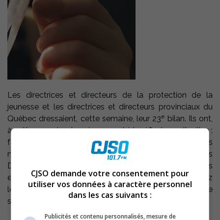
Les directrices et directeurs de la protection de la
jeunesse et les directrices et directeurs provinciaux du
e
Québec dressaient, cette semaine, leur 23
bilan. Ils ont,
à cette occasion, lancé un appel à la réflexion collective :
faisons-nous réellement des enfants une priorité dans
nos choix de société? Au cours des dernières années, les
DPJ-DP constatent une complexification des situations
CJSO demande votre consentement pour
et une augmentation importante des besoins, tant chez
utiliser vos données à caractère personnel
les jeunes que pour leur famille, et ce, dans un contexte
dans les cas suivants :
social en profonde transformation.
Publicités et contenu personnalisés, mesure de