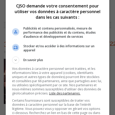
CJSO demande votre consentement pour
utiliser vos données à caractère personnel
ACCUEIL
»
ENTREVUES
»
LA DOUBLURE PRÉSENTE « C’EST À TON TOUR
D’ÉCRIRE » CE JEUDI
»
dans les cas suivants :
302010696_5740937265958902_2722936328001891647_N
Publicités et contenu personnalisés, mesure de
performance des publicités et du contenu, études
d’audience et développement de services
302010696_5740937265958902_272
Stocker et/ou accéder à des informations sur un
appareil
19 septembre 2022 | Par Myriam Arpin
En savoir plus
Vos données à caractère personnel seront traitées, et les
informations liées à votre appareil (cookies, identifiants
uniques et autres types de données) pourront être stockées
et consultées par 66 partenaires, ainsi que partagées avec lui,
ou utilisées spécifiquement par ce site. Nos partenaires et
nous-mêmes sommes susceptibles d'utiliser des données de
géolocalisation précises.
Liste des partenaires.
Certains fournisseurs sont susceptibles de traiter vos
données à caractère personnel sur la base de l'intérêt
légitime. Vous pouvez vous y opposer en gérant vos options
ci-dessous. Recherchez un lien en bas de cette page ou dans