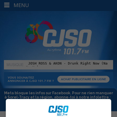
MENU
MUSIQUE
:
Meta bloque les infos sur Facebook. Pour ne rien manquer
à Sorel-Tracy et la région, abonne-toi à notre infolettre :