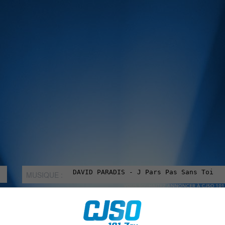
MUSIQUE :
rien manquer à Sorel-Tracy et la région, abonne-toi à notre in