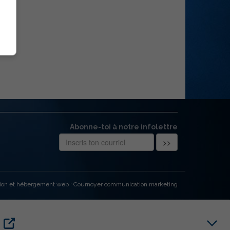
Abonne-toi à notre infolettre
ion et hébergement web : Cournoyer communication marketing