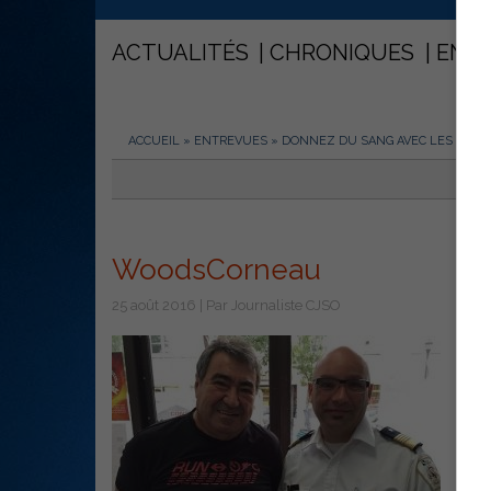
ACTUALITÉS
CHRONIQUES
ENT
ACCUEIL
»
ENTREVUES
»
DONNEZ DU SANG AVEC LES SERVI
WoodsCorneau
25 août 2016 | Par Journaliste CJSO