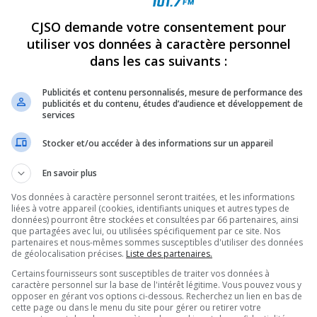
CJSO demande votre consentement pour
REVUES
OPINION
ÉMISSIONS
CONCOURS
utiliser vos données à caractère personnel
dans les cas suivants :
Publicités et contenu personnalisés, mesure de performance des
CES D’URGENCE DE SOREL-TRACY
»
WOODSCORNEAU
publicités et du contenu, études d’audience et développement de
PARTAGEZ
services
Stocker et/ou accéder à des informations sur un appareil
En savoir plus
Vos données à caractère personnel seront traitées, et les informations
liées à votre appareil (cookies, identifiants uniques et autres types de
données) pourront être stockées et consultées par 66 partenaires, ainsi
que partagées avec lui, ou utilisées spécifiquement par ce site. Nos
partenaires et nous-mêmes sommes susceptibles d'utiliser des données
de géolocalisation précises.
Liste des partenaires.
Certains fournisseurs sont susceptibles de traiter vos données à
caractère personnel sur la base de l'intérêt légitime. Vous pouvez vous y
opposer en gérant vos options ci-dessous. Recherchez un lien en bas de
cette page ou dans le menu du site pour gérer ou retirer votre