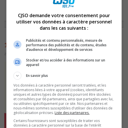
ACCUEIL
»
ENTREVUES
»
UN DÎNER-CAUSERIE POUR LES AÎNÉS OFFERT
CJSO demande votre consentement pour
PAR LA MRC PIERRE-DE-SAUREL
»
102
utiliser vos données à caractère personnel
dans les cas suivants :
Publicités et contenu personnalisés, mesure de
102
performance des publicités et du contenu, études
d’audience et développement de services
20 septembre 2022 | Par Équipe CJSO
Stocker et/ou accéder à des informations sur un
appareil
En savoir plus
Vos données à caractère personnel seront traitées, et les
informations liées à votre appareil (cookies, identifiants
uniques et autres types de données) pourront être stockées
et consultées par 66 partenaires, ainsi que partagées avec lui,
ou utilisées spécifiquement par ce site. Nos partenaires et
nous-mêmes sommes susceptibles d'utiliser des données de
géolocalisation précises.
Liste des partenaires.
Certains fournisseurs sont susceptibles de traiter vos
données à caractère personnel sur la base de l'intérêt