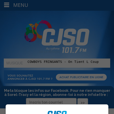
MENU
MUSIQUE
:
Meta bloque les infos sur Facebook. Pour ne rien manquer
à Sorel-Tracy et la région, abonne-toi à notre infolettre :