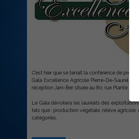
C’est hier que se tenait la conférence de press
Gala Excellence Agricole Pierre-De-Saurel qui 
réception Jani-Ber située au 80, rue Plante à So
Le Gala dévoilera les lauréats des exploitations
tels que : production végétale, relève agricole, 
catégories.