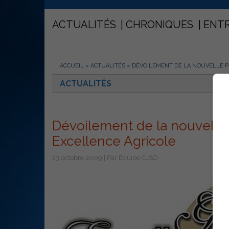
ACTUALITÉS
CHRONIQUES
ENT
ACCUEIL
»
ACTUALITÉS
»
DÉVOILEMENT DE LA NOUVELLE P
ACTUALITÉS
Dévoilement de la nouvelle
Excellence Agricole
23 octobre 2009 | Par Équipe CJSO