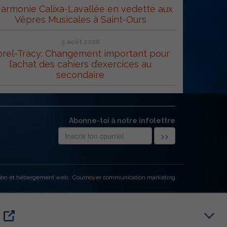
Harmonie Calixa-Lavallée en vedette aux
Vêpres Musicales à Saint-Ours
5 août 2026
orel-Tracy: Changement important pour
l’achat des cahiers d’exercices au
secondaire
Abonne-toi à notre infolettre
ion et hébergement web : Cournoyer communication marketing