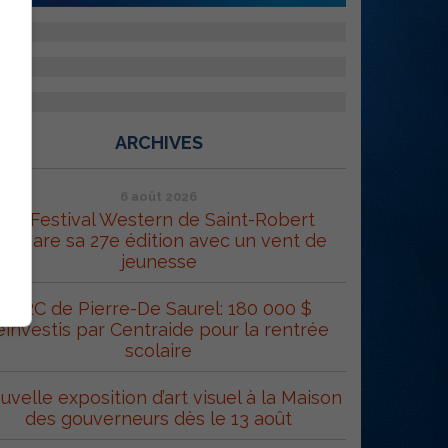
ARCHIVES
6 août 2026
Le Festival Western de Saint-Robert
répare sa 27e édition avec un vent de
jeunesse
MRC de Pierre-De Saurel: 180 000 $
éinvestis par Centraide pour la rentrée
scolaire
uvelle exposition d’art visuel à la Maison
des gouverneurs dès le 13 août