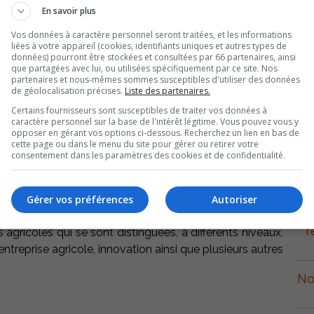
En savoir plus
Vos données à caractère personnel seront traitées, et les informations
liées à votre appareil (cookies, identifiants uniques et autres types de
données) pourront être stockées et consultées par 66 partenaires, ainsi
que partagées avec lui, ou utilisées spécifiquement par ce site. Nos
partenaires et nous-mêmes sommes susceptibles d'utiliser des données
de géolocalisation précises.
Liste des partenaires.
Certains fournisseurs sont susceptibles de traiter vos données à
caractère personnel sur la base de l'intérêt légitime. Vous pouvez vous y
opposer en gérant vos options ci-dessous. Recherchez un lien en bas de
cette page ou dans le menu du site pour gérer ou retirer votre
consentement dans les paramètres des cookies et de confidentialité.
e pour dévoiler la programmation de la 5ième édition du
p
se tiendra le 21 novembre prochain à 17h, à la Salle de
rel-Tracy.
Gérer vos préférences
Autoriser
r
 agricoles qui se sont distinguées, à différents niveaux,
entreprise agricole, innovation ainsi que plusieurs autres
No