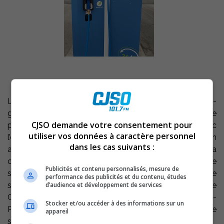
Les automobilistes pourront faire le plein de liquide lave-
glace à Contrecœur sans utiliser des bidons de
CJSO demande votre consentement pour
plastique. La Ville vient de conclure une entente avec
utiliser vos données à caractère personnel
l’entreprise Cristal Innovation pour l’installation d’un
dans les cas suivants :
appareil de ravitaillement. Une autre entente sera
conclue prochainement pour l’aménagement d’une autre
Publicités et contenu personnalisés, mesure de
station. Ces appareils seront installés dans le
performance des publicités et du contenu, études
d’audience et développement de services
stationnement du Centre multifonctionnel (475, rue
Chabot) et dans le stationnement du parc Antoine-
Stocker et/ou accéder à des informations sur un
Pécaudy (1500, rue des Saules), à proximité du Centre
appareil
sportif régional de Contrecœur.