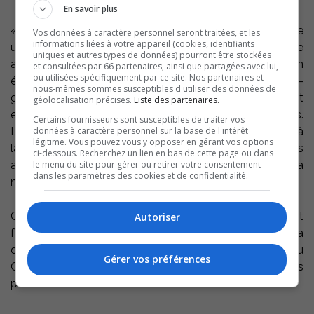
En savoir plus
« La Ville de Contrecœur désire se positionner comme
Vos données à caractère personnel seront traitées, et les
informations liées à votre appareil (cookies, identifiants
un leader en matière de développement durable et cette
uniques et autres types de données) pourront être stockées
avancée québécoise met de l’avant une nouvelle façon
et consultées par 66 partenaires, ainsi que partagées avec lui,
ou utilisées spécifiquement par ce site. Nos partenaires et
écologique de gérer le lave-glace. Ces stations lave-
nous-mêmes sommes susceptibles d'utiliser des données de
glace auront un impact positif direct sur l’environnement
géolocalisation précises.
Liste des partenaires.
et éliminent à la source la gestion des bidons.
Certains fournisseurs sont susceptibles de traiter vos
données à caractère personnel sur la base de l'intérêt
L’installation et l’utilisation de ces stations contribuent à
légitime. Vous pouvez vous y opposer en gérant vos options
la réduction de l’empreinte écologique des
ci-dessous. Recherchez un lien en bas de cette page ou dans
le menu du site pour gérer ou retirer votre consentement
automobilistes et la diminution des GES », mentionne la
dans les paramètres des cookies et de confidentialité.
mairesse Maud Allaire.
Ce projet est réalisé à coût nul puisque les appareils sont
Autoriser
fournis par Cristal Innovation. De plus, la Ville touchera
des redevances sur le lave-glace vendu. La station du
Gérer vos préférences
Centre multifonctionnel sera en opération dans les
prochaines semaines.