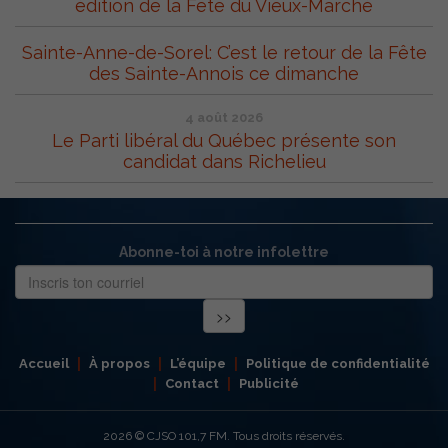
édition de la Fête du Vieux-Marché
Sainte-Anne-de-Sorel: C’est le retour de la Fête
des Sainte-Annois ce dimanche
4 août 2026
Le Parti libéral du Québec présente son
candidat dans Richelieu
Abonne-toi à notre infolettre
Accueil
À propos
L’équipe
Politique de confidentialité
Contact
Publicité
2026
© CJSO 101,7 FM. Tous droits réservés.