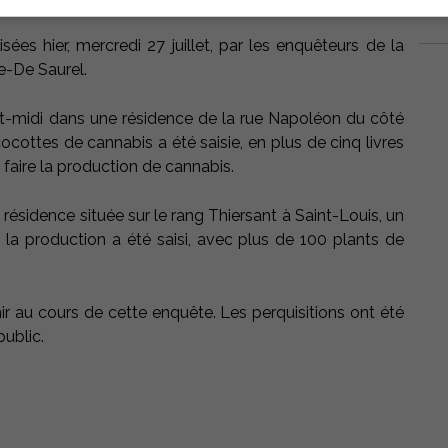
sées hier, mercredi 27 juillet, par les enquêteurs de la
e-De Saurel.
nt-midi dans une résidence de la rue Napoléon du côté
ocottes de cannabis a été saisie, en plus de cinq livres
 faire la production de cannabis.
ésidence située sur le rang Thiersant à Saint-Louis, un
 la production a été saisi, avec plus de 100 plants de
ir au cours de cette enquête. Les perquisitions ont été
public.