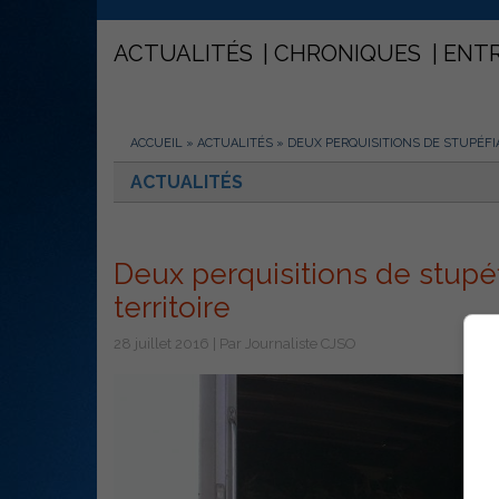
ACTUALITÉS
CHRONIQUES
ENT
ACCUEIL
»
ACTUALITÉS
»
DEUX PERQUISITIONS DE STUPÉFI
ACTUALITÉS
Deux perquisitions de stupéf
territoire
28 juillet 2016 | Par Journaliste CJSO