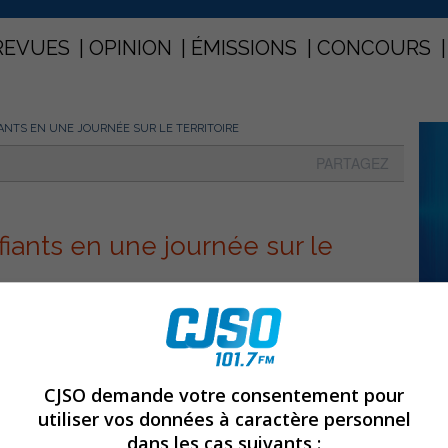
REVUES
OPINION
ÉMISSIONS
CONCOURS
ANTS EN UNE JOURNÉE SUR LE TERRITOIRE
PARTAGEZ
iants en une journée sur le
CJSO demande votre consentement pour
utiliser vos données à caractère personnel
dans les cas suivants :