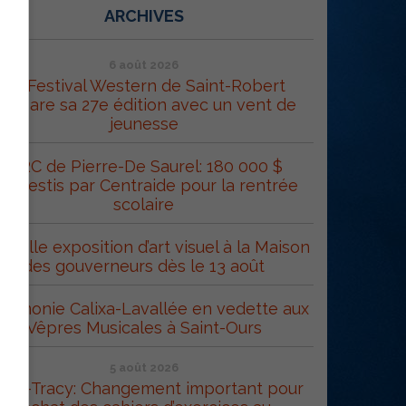
ARCHIVES
6 août 2026
Le Festival Western de Saint-Robert
répare sa 27e édition avec un vent de
jeunesse
MRC de Pierre-De Saurel: 180 000 $
éinvestis par Centraide pour la rentrée
scolaire
uvelle exposition d’art visuel à la Maison
des gouverneurs dès le 13 août
Harmonie Calixa-Lavallée en vedette aux
Vêpres Musicales à Saint-Ours
5 août 2026
orel-Tracy: Changement important pour