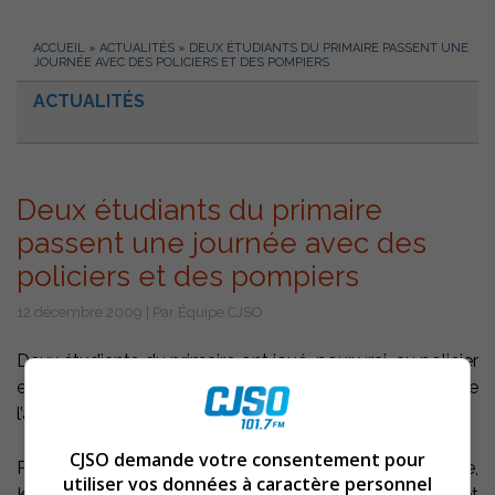
ACCUEIL
»
ACTUALITÉS
»
DEUX ÉTUDIANTS DU PRIMAIRE PASSENT UNE
JOURNÉE AVEC DES POLICIERS ET DES POMPIERS
ACTUALITÉS
Deux étudiants du primaire
passent une journée avec des
policiers et des pompiers
12 décembre 2009 | Par Équipe CJSO
Deux étudiants du primaire ont joué, pour vrai, au policier
et au pompier, le temps d’une journée, dans le cadre de
l’activité annuelle ’’Policier-pompier d’un jour’’.
CJSO demande votre consentement pour
Par tirage au sort, après avoir rempli un questionnaire,
utiliser vos données à caractère personnel
Kelliane Geoffrion, 11 ans, de l’école Sainte-Victoire et