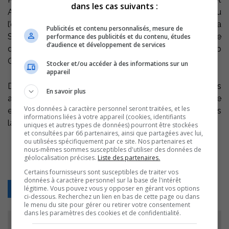
dans les cas suivants :
Antoine Laramée, 11 ans, de l’école Laplume ont vécu
l’expérience cette semaine grâce à l’implication de la
Publicités et contenu personnalisés, mesure de
Sûreté du Québec MRC de Pierre-De Saurel, du Service
performance des publicités et du contenu, études
d’audience et développement de services
des incendies de la Ville de Sorel-Tracy et du Club
Optimiste de Sorel-Tracy.
Stocker et/ou accéder à des informations sur un
appareil
De retour en classe la semaine prochaine, les jeunes
En savoir plus
auront à expliquer leur journée. Pour Antoine qui étudie
Vos données à caractère personnel seront traitées, et les
en concentration anglaise, il s’adressera à ses pairs dans
informations liées à votre appareil (cookies, identifiants
la langue de Shakespeare.
uniques et autres types de données) pourront être stockées
et consultées par 66 partenaires, ainsi que partagées avec lui,
ou utilisées spécifiquement par ce site. Nos partenaires et
nous-mêmes sommes susceptibles d'utiliser des données de
géolocalisation précises.
Liste des partenaires.
Certains fournisseurs sont susceptibles de traiter vos
données à caractère personnel sur la base de l'intérêt
légitime. Vous pouvez vous y opposer en gérant vos options
Retour
ci-dessous. Recherchez un lien en bas de cette page ou dans
le menu du site pour gérer ou retirer votre consentement
dans les paramètres des cookies et de confidentialité.