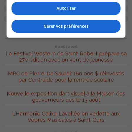
Autoriser
Gérer vos préférences
ARCHIVES
6 août 2026
Le Festival Western de Saint-Robert prépare sa
27e édition avec un vent de jeunesse
MRC de Pierre-De Saurel: 180 000 $ réinvestis
par Centraide pour la rentrée scolaire
Nouvelle exposition d’art visuel à la Maison des
gouverneurs dès le 13 août
L’Harmonie Calixa-Lavallée en vedette aux
Vêpres Musicales à Saint-Ours