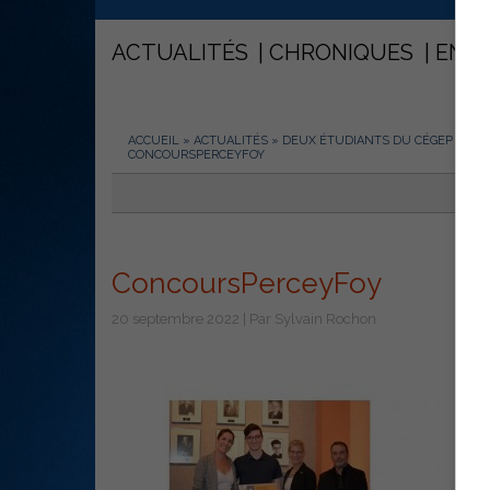
ACTUALITÉS
CHRONIQUES
ENT
ACCUEIL
»
ACTUALITÉS
»
DEUX ÉTUDIANTS DU CÉGEP DE S
CONCOURSPERCEYFOY
ConcoursPerceyFoy
20 septembre 2022 | Par Sylvain Rochon