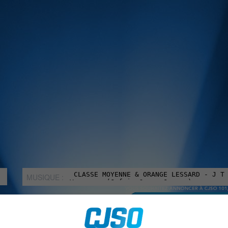
MUSIQUE :
rien manquer à Sorel-Tracy et la région, abonne-toi à notre in