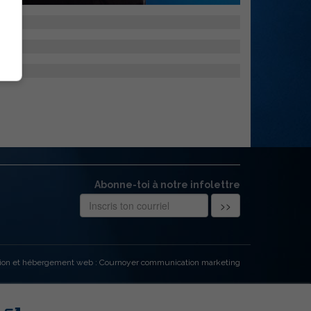
Abonne-toi à notre infolettre
ion et hébergement web : Cournoyer communication marketing