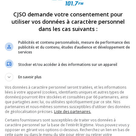
CJSO demande votre consentement pour
REVUES
OPINION
ÉMISSIONS
CONCOURS
utiliser vos données à caractère personnel
dans les cas suivants :
OREL-TRACY LAURÉATS DU CONCOURS PERCY-FOY
»
Publicités et contenu personnalisés, mesure de performance des
publicités et du contenu, études d’audience et développement de
services
PARTAGEZ
Stocker et/ou accéder à des informations sur un appareil
En savoir plus
Vos données à caractère personnel seront traitées, et les informations
liées à votre appareil (cookies, identifiants uniques et autres types de
données) pourront être stockées et consultées par 66 partenaires, ainsi
que partagées avec lui, ou utilisées spécifiquement par ce site. Nos
partenaires et nous-mêmes sommes susceptibles d'utiliser des données
de géolocalisation précises.
Liste des partenaires.
Certains fournisseurs sont susceptibles de traiter vos données à
caractère personnel sur la base de l'intérêt légitime. Vous pouvez vous y
opposer en gérant vos options ci-dessous. Recherchez un lien en bas de
cette page ou dans le menu du site pour gérer ou retirer votre