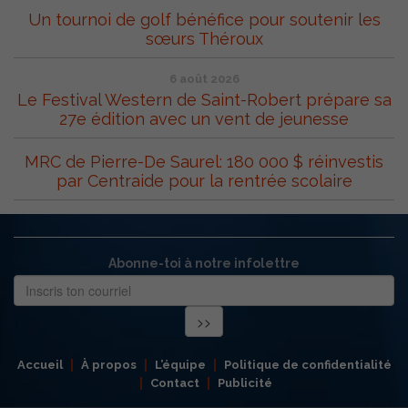
Un tournoi de golf bénéfice pour soutenir les
sœurs Théroux
6 août 2026
Le Festival Western de Saint-Robert prépare sa
27e édition avec un vent de jeunesse
MRC de Pierre-De Saurel: 180 000 $ réinvestis
par Centraide pour la rentrée scolaire
Abonne-toi à notre infolettre
Accueil
À propos
L’équipe
Politique de confidentialité
Contact
Publicité