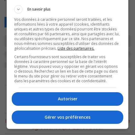
En savoir plus
Vos données à caractère personnel seront traitées, et les
Retour
informations liées à votre appareil (cookies, identifiants
uniques et autres types de données) pourront être stockées
et consultées par 66 partenaires, ainsi que partagées avec lui,
ou utilisées spécifiquement par ce site. Nos partenaires et
nous-mêmes sommes susceptibles d'utiliser des données de
géolocalisation précises.
Liste des partenaires.
Certains fournisseurs sont susceptibles de traiter vos
données à caractère personnel sur la base de l'intérêt
légitime. Vous pouvez vous y opposer en gérant vos options
ci-dessous. Recherchez un lien en bas de cette page ou dans
le menu du site pour gérer ou retirer votre consentement
ARCHIVES
dans les paramètres des cookies et de confidentialité.
8 août 2026
Autoriser
Le ministre Mathieu Lévesque en visite
économique dans la région
Gérer vos préférences
Important soutien de 130 000 $ pour l’entreprise
agrotouristique L’Effet Bœuf