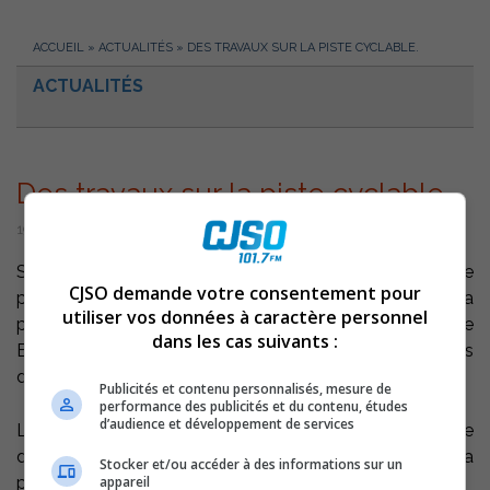
ACCUEIL
»
ACTUALITÉS
»
DES TRAVAUX SUR LA PISTE CYCLABLE.
ACTUALITÉS
Des travaux sur la piste cyclable.
19 juillet 2004 | Par Équipe CJSO
Sorel-Tracy – Le Réseau Sentier Nature du Lac St-Pierre
CJSO demande votre consentement pour
procède actuellement à des tests de surfaçage de la
utiliser vos données à caractère personnel
piste cyclable, entre le boulevard Poliquin et la rue
dans les cas suivants :
Barabé , à Sorel-Tracy. Le Réseau rappelle aux usagers
d’être prudent lorsque vous circulez sur ce tronçon.
Publicités et contenu personnalisés, mesure de
performance des publicités et du contenu, études
d’audience et développement de services
Les résultats de ces tests permettra de prendre une
décision sur le type de matériel à utiliser pour recouvrir la
Stocker et/ou accéder à des informations sur un
appareil
piste cyclable.