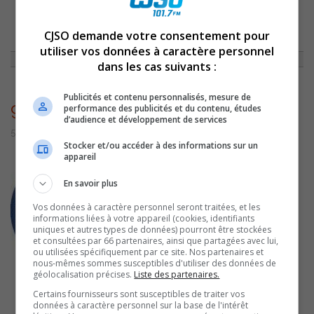
ACCUEIL
»
ACTUALITÉS
»
DES ÉQUIPEMENTS NÉVRALGIQUES DE NORSK
CJSO demande votre consentement pour
HYDRO À BÉCANCOUR VENDUS !
»
969
utiliser vos données à caractère personnel
dans les cas suivants :
Publicités et contenu personnalisés, mesure de
969
performance des publicités et du contenu, études
d’audience et développement de services
5 juillet 2016 | Par admin
Stocker et/ou accéder à des informations sur un
appareil
En savoir plus
Vos données à caractère personnel seront traitées, et les
informations liées à votre appareil (cookies, identifiants
uniques et autres types de données) pourront être stockées
et consultées par 66 partenaires, ainsi que partagées avec lui,
ou utilisées spécifiquement par ce site. Nos partenaires et
nous-mêmes sommes susceptibles d'utiliser des données de
géolocalisation précises.
Liste des partenaires.
Certains fournisseurs sont susceptibles de traiter vos
données à caractère personnel sur la base de l'intérêt