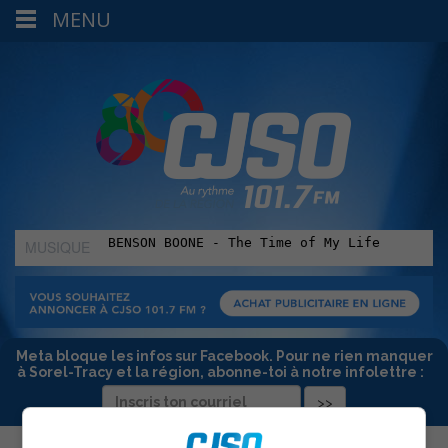
MENU
MUSIQUE
:
Meta bloque les infos sur Facebook. Pour ne rien manquer
à Sorel-Tracy et la région, abonne-toi à notre infolettre :